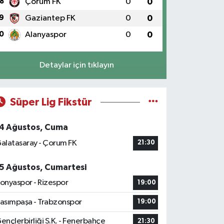
8
Çorum FK
0
0
9
Gaziantep FK
0
0
0
Alanyaspor
0
0
Detaylar için tıklayın
Süper Lig Fikstür
4 Ağustos, Cuma
alatasaray - Çorum FK
21:30
5 Ağustos, Cumartesi
onyaspor - Rizespor
19:00
asımpaşa - Trabzonspor
19:00
ençlerbirliği S.K. - Fenerbahçe
21:30