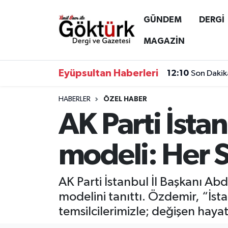
GÜNDEM
DERGİ
Anne Çocuk
Eyüpsultan Hava Durumu
MAGAZİN
BİLİM
Eyüpsultan Trafik Yoğunluk Haritası
Eyüpsultan Haberleri
12:10
Son Dakik
DERGİ
Süper Lig Puan Durumu ve Fikstür
HABERLER
ÖZEL HABER
AK Parti İstan
DÜNYA
Tüm Manşetler
EĞİTİM
Son Dakika Haberleri
modeli: Her Si
EKONOMİ
Haber Arşivi
AK Parti İstanbul İl Başkanı Abd
GÖKTÜRK
modelini tanıttı. Özdemir, “İst
temsilcilerimizle; değişen haya
GÜNDEM