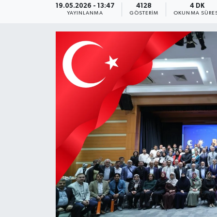
19.05.2026 - 13:47
4128
4 DK
YAYINLANMA
GÖSTERIM
OKUNMA SÜRES
KEMERBURGAZ
KÜLTÜR - SANAT
MAGAZİN
ÖZEL HABER
SAĞLIK
SPOR
TEKNOLOJİ
TİCARET
YAŞAM