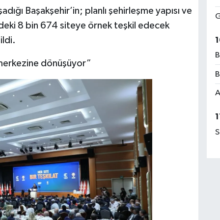
dığı Başakşehir’in; planlı şehirleşme yapısı ve
G
ndeki 8 bin 674 siteye örnek teşkil edecek
ldi.
1
B
n merkezine dönüşüyor”
B
A
1
S