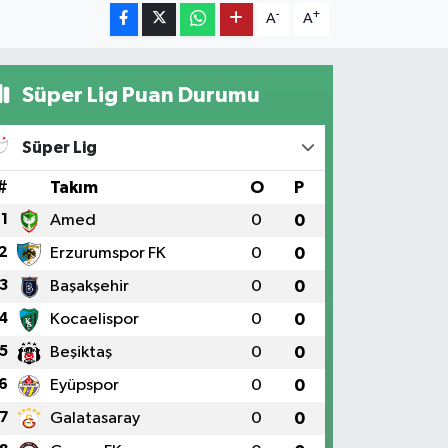
-
+
A
A
Süper Lig Puan Durumu
Süper Lig
#
Takım
O
P
1
Amed
0
0
2
Erzurumspor FK
0
0
3
Başakşehir
0
0
4
Kocaelispor
0
0
5
Beşiktaş
0
0
6
Eyüpspor
0
0
7
Galatasaray
0
0