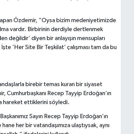
yapan Özdemir, “Oysa bizim medeniyetimizde
lma vardır. Birbirinin derdiyle dertlenmek
n değildir’ diyen bir anlayışın mensupları
 İşte ‘Her Site Bir Teşkilat’ çalışması tam da bu
andaşlarla birebir temas kuran bir siyaset
mir, Cumhurbaşkanı Recep Tayyip Erdoğan’ın
areket ettiklerini söyledi.
Başkanımız Sayın Recep Tayyip Erdoğan’ın
e hane her bir vatandaşımıza ulaştıysak, aynı