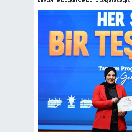
sevda ile bugün de bunu başaracağız inş