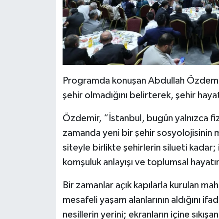
Programda konuşan Abdullah Özdemir, İ
şehir olmadığını belirterek, şehir hay
Özdemir, “İstanbul, bugün yalnızca fizi
zamanda yeni bir şehir sosyolojisinin m
siteyle birlikte şehirlerin silueti kadar
komşuluk anlayışı ve toplumsal hayatın 
Bir zamanlar açık kapılarla kurulan maha
mesafeli yaşam alanlarının aldığını i
nesillerin yerini; ekranların içine sıkışa