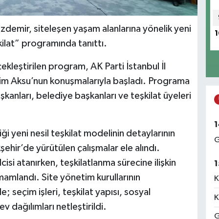
Özdemir, siteleşen yaşam alanlarına yönelik yeni
1
şkilat” programında tanıttı.
çekleştirilen program, AK Parti İstanbul İl
m Aksu’nun konuşmalarıyla başladı. Programa
aşkanları, belediye başkanları ve teşkilat üyeleri
1
ği yeni nesil teşkilat modelinin detaylarının
G
şehir’de yürütülen çalışmalar ele alındı.
cisi atanırken, teşkilatlanma sürecine ilişkin
1
amlandı. Site yönetim kurullarının
K
seçim işleri, teşkilat yapısı, sosyal
K
ev dağılımları netleştirildi.
G