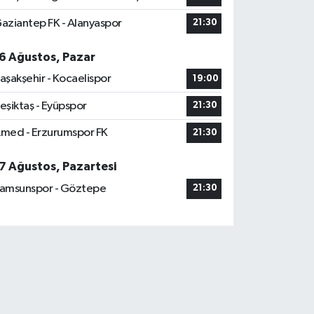
aziantep FK - Alanyaspor
21:30
6 Ağustos, Pazar
aşakşehir - Kocaelispor
19:00
eşiktaş - Eyüpspor
21:30
med - Erzurumspor FK
21:30
7 Ağustos, Pazartesi
amsunspor - Göztepe
21:30