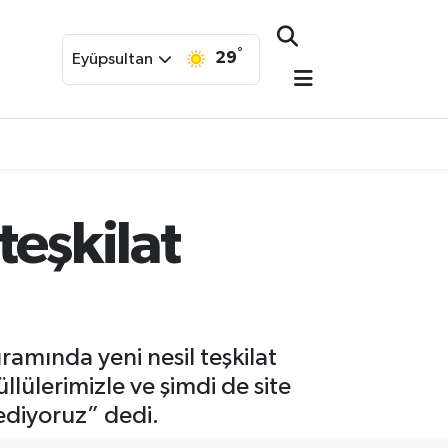
°
29
Eyüpsultan
teşkilat
ramında yeni nesil teşkilat
lülerimizle ve şimdi de site
 ediyoruz” dedi.