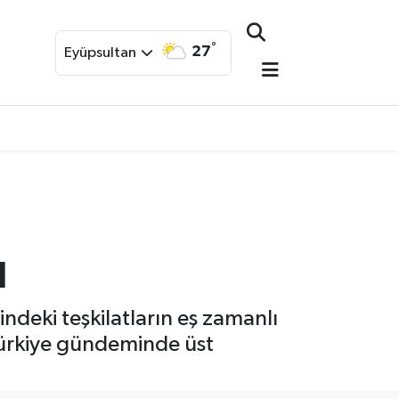
°
27
Eyüpsultan
ı
indeki teşkilatların eş zamanlı
Türkiye gündeminde üst