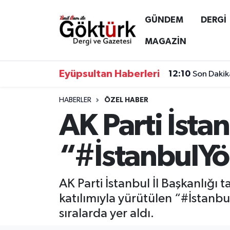
GÜNDEM
DERGİ
Anne Çocuk
Eyüpsultan Hava Durumu
MAGAZİN
BİLİM
Eyüpsultan Trafik Yoğunluk Haritası
Eyüpsultan Haberleri
12:10
Son Dakik
DERGİ
Süper Lig Puan Durumu ve Fikstür
HABERLER
ÖZEL HABER
AK Parti İsta
DÜNYA
Tüm Manşetler
EĞİTİM
Son Dakika Haberleri
“#İstanbulYön
EKONOMİ
Haber Arşivi
AK Parti İstanbul İl Başkanlığı 
GÖKTÜRK
katılımıyla yürütülen “#İstanb
sıralarda yer aldı.
GÜNDEM