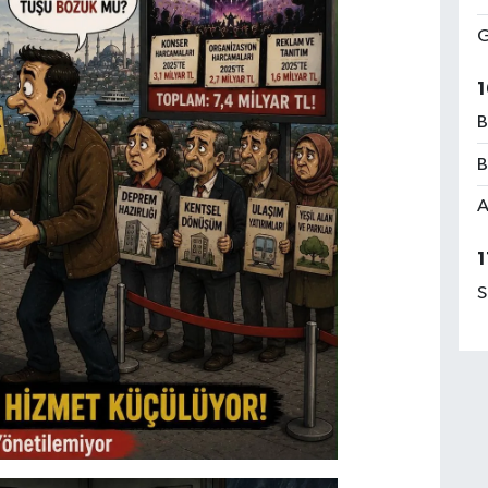
G
1
B
B
A
1
S