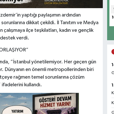
Özdemir’in yaptığı paylaşımın ardından
1
sorunlarına dikkat çekildi. İl Tanıtım ve Medya
çalışmaya ilçe teşkilatları, kadın ve gençlik
 destek verdi.
ZORLAŞIYOR”
ında, “İstanbul yönetilemiyor. Her geçen gün
1
r. Dünyanın en önemli metropollerinden biri
G
bütçeye rağmen temel sorunlarına çözüm
ifadelerini kullandı.
1
K
K
G