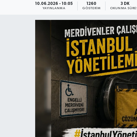
10.06.2026 - 10:05
1260
3 DK
YAYINLANMA
GÖSTERIM
OKUNMA SÜRE
KEMERBURGAZ
KÜLTÜR - SANAT
MAGAZİN
ÖZEL HABER
SAĞLIK
SPOR
TEKNOLOJİ
TİCARET
YAŞAM