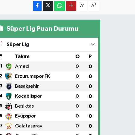
-
+
A
A
Süper Lig Puan Durumu
Süper Lig
#
Takım
O
P
1
Amed
0
0
2
Erzurumspor FK
0
0
3
Başakşehir
0
0
4
Kocaelispor
0
0
5
Beşiktaş
0
0
6
Eyüpspor
0
0
7
Galatasaray
0
0