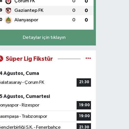
8
Çorum FK
0
0
9
Gaziantep FK
0
0
0
Alanyaspor
0
0
Detaylar için tıklayın
Süper Lig Fikstür
4 Ağustos, Cuma
alatasaray - Çorum FK
21:30
5 Ağustos, Cumartesi
onyaspor - Rizespor
19:00
asımpaşa - Trabzonspor
19:00
ençlerbirliği S.K. - Fenerbahçe
21:30