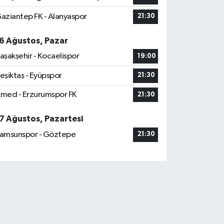
aziantep FK - Alanyaspor
21:30
6 Ağustos, Pazar
aşakşehir - Kocaelispor
19:00
eşiktaş - Eyüpspor
21:30
med - Erzurumspor FK
21:30
7 Ağustos, Pazartesi
amsunspor - Göztepe
21:30