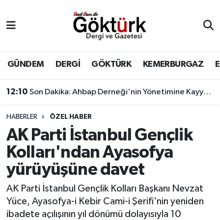
Anne Çocuk
Eyüpsultan Hava Durumu
BİLİM
Eyüpsultan Trafik Yoğunluk Haritası
GÜNDEM
DERGİ
GÖKTÜRK
KEMERBURGAZ
DERGİ
Süper Lig Puan Durumu ve Fikstür
12:10
Son Dakika: Ahbap Derneği'nin Yönetimine Kayyum Atandı
DÜNYA
Tüm Manşetler
HABERLER
ÖZEL HABER
AK Parti İstanbul Gençlik
EĞİTİM
Son Dakika Haberleri
Kolları'ndan Ayasofya
EKONOMİ
Haber Arşivi
yürüyüşüne davet
GÖKTÜRK
AK Parti İstanbul Gençlik Kolları Başkanı Nevzat
Yüce, Ayasofya-i Kebir Cami-i Şerifi'nin yeniden
GÜNDEM
ibadete açılışının yıl dönümü dolayısıyla 10