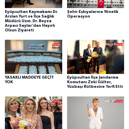
Eyüpsultan Kaymakamı Dr.
Şehir Eşkıyalarına Yönelik
Arslan Yurt ve İlçe Sağlık
Operasyon
Müdürü Uzm. Dr. Beyza
Arpacı Saylar’dan Hayırlı
Olsun Ziyareti
YASAKLI MADDEYE GEÇİT
Eyüpsultan İlçe Jandarma
YOK
Komutanı Zeki Gülter,
Yüzbaşı Rütbesine Terfi Etti