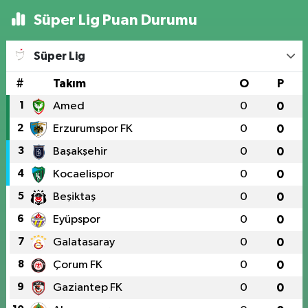
Süper Lig Puan Durumu
Süper Lig
#
Takım
O
P
1
Amed
0
0
2
Erzurumspor FK
0
0
3
Başakşehir
0
0
4
Kocaelispor
0
0
5
Beşiktaş
0
0
6
Eyüpspor
0
0
7
Galatasaray
0
0
8
Çorum FK
0
0
9
Gaziantep FK
0
0