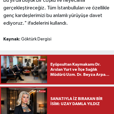
bu yıl da büyük bir coşku ve heyecanla
gerçekleştireceğiz. Tüm İstanbulluları ve özellikle
genç kardeşlerimizi bu anlamlı yürüyüşe davet
ediyoruz." ifadelerini kullandı.
Kaynak:
Göktürk Dergisi
Eyüpsultan Kaymakamı Dr.
Arslan Yurt ve İlçe Sağlık
Müdürü Uzm. Dr. Beyza Arpacı
Saylar’dan Hayırlı Olsun
Ziyareti
SANATIYLA İZ BIRAKAN BİR
İSİM: UZAY DAMLA YILDIZ