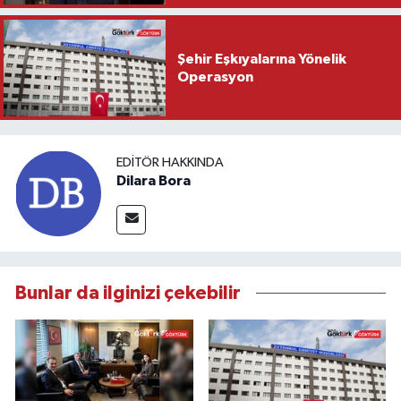
Şehir Eşkıyalarına Yönelik
Operasyon
EDITÖR HAKKINDA
Dilara Bora
Bunlar da ilginizi çekebilir