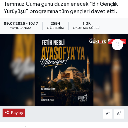
Temmuz Cuma günü düzenlenecek "Bir Gençlik
KEMERBURGAZ
Yürüyüşü" programına tüm gençleri davet etti.
09.07.2026 - 10:17
2594
1 DK
KÜLTÜR - SANAT
YAYINLANMA
GÖSTERIM
OKUNMA SÜRESI
MAGAZİN
ÖZEL HABER
SAĞLIK
SPOR
TEKNOLOJİ
TİCARET
Paylaş
-
+
A
A
YAŞAM