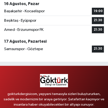
16 Ağustos, Pazar
Başakşehir - Kocaelispor
19:00
Beşiktaş - Eyüpspor
21:30
Amed - Erzurumspor FK
21:30
17 Ağustos, Pazartesi
Samsunspor - Göztepe
21:30
gokturkdergisicom, yepyeni temasıyla sizleri buluştururken,
sadelik ve modernizmi bir araya getiriyor. Şatafattan kaçınıyor ve
insanlara haber okuyabilecekleri bir altyapı sunuyor.