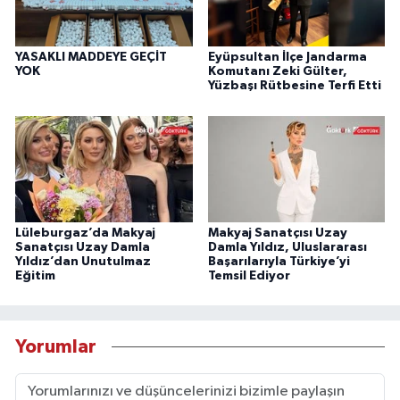
YASAKLI MADDEYE GEÇİT
Eyüpsultan İlçe Jandarma
YOK
Komutanı Zeki Gülter,
Yüzbaşı Rütbesine Terfi Etti
Lüleburgaz’da Makyaj
Makyaj Sanatçısı Uzay
Sanatçısı Uzay Damla
Damla Yıldız, Uluslararası
Yıldız’dan Unutulmaz
Başarılarıyla Türkiye’yi
Eğitim
Temsil Ediyor
Yorumlar