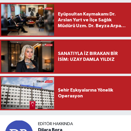
Eyüpsultan Kaymakamı Dr.
Arslan Yurt ve İlçe Sağlık
Müdürü Uzm. Dr. Beyza Arpacı
Saylar’dan Hayırlı Olsun
Ziyareti
SANATIYLA İZ BIRAKAN BİR
İSİM: UZAY DAMLA YILDIZ
Şehir Eşkıyalarına Yönelik
Operasyon
EDITÖR HAKKINDA
Dilara Bora