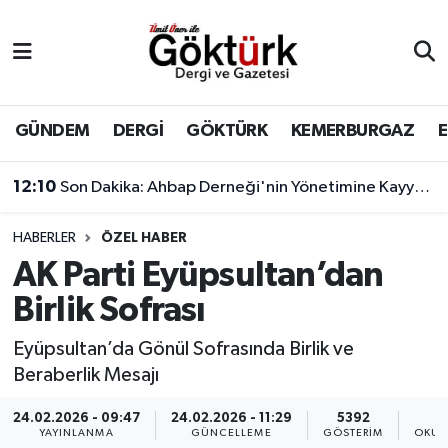
Anne Çocuk
Eyüpsultan Hava Durumu
BİLİM
Eyüpsultan Trafik Yoğunluk Haritası
GÜNDEM
DERGİ
GÖKTÜRK
KEMERBURGAZ
DERGİ
Süper Lig Puan Durumu ve Fikstür
12:10
Son Dakika: Ahbap Derneği'nin Yönetimine Kayyum Atandı
DÜNYA
Tüm Manşetler
HABERLER
ÖZEL HABER
AK Parti Eyüpsultan’dan
EĞİTİM
Son Dakika Haberleri
Birlik Sofrası
EKONOMİ
Haber Arşivi
Eyüpsultan’da Gönül Sofrasında Birlik ve
Beraberlik Mesajı
GÖKTÜRK
24.02.2026 - 09:47
24.02.2026 - 11:29
5392
GÜNDEM
YAYINLANMA
GÜNCELLEME
GÖSTERIM
OKUN