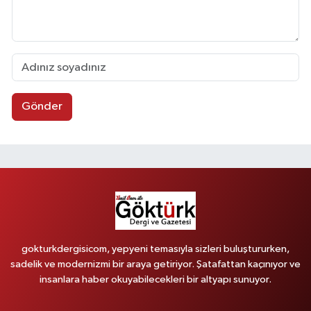
Gönder
gokturkdergisicom, yepyeni temasıyla sizleri buluştururken,
sadelik ve modernizmi bir araya getiriyor. Şatafattan kaçınıyor ve
insanlara haber okuyabilecekleri bir altyapı sunuyor.