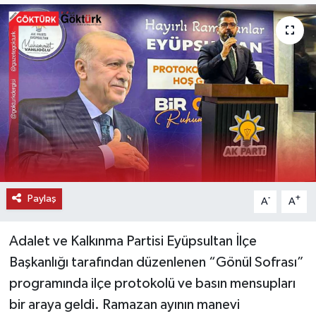
KEMERBURGAZ
KÜLTÜR - SANAT
MAGAZİN
ÖZEL HABER
SAĞLIK
Paylaş
-
+
A
A
SPOR
Adalet ve Kalkınma Partisi Eyüpsultan İlçe
TEKNOLOJİ
Başkanlığı tarafından düzenlenen “Gönül Sofrası”
TİCARET
programında ilçe protokolü ve basın mensupları
bir araya geldi. Ramazan ayının manevi
YAŞAM