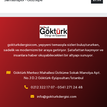
Samsunspor - Göztepe
21:30
gokturkdergisicom, yepyeni temasıyla sizleri buluştururken,
sadelik ve modernizmi bir araya getiriyor. Şatafattan kaçınıyor ve
insanlara haber okuyabilecekleri bir altyapı sunuyor.
Göktürk Merkez Mahallesi Üstküme Sokak Manolya Apt.
No.3 D.2 Göktürk-Eyüpsultan/İstanbul
0212 322 17 07 - 0541 271 24 48
info@gokturkdergisi.com