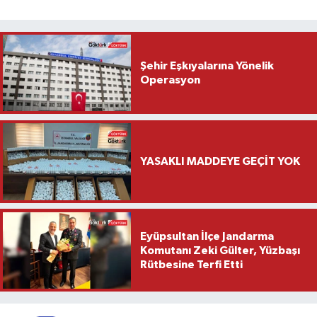
Şehir Eşkıyalarına Yönelik
Operasyon
YASAKLI MADDEYE GEÇİT YOK
Eyüpsultan İlçe Jandarma
Komutanı Zeki Gülter, Yüzbaşı
Rütbesine Terfi Etti