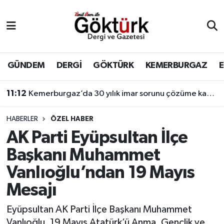
Anne Çocuk
Eyüpsultan Hava Durumu
BİLİM
Eyüpsultan Trafik Yoğunluk Haritası
GÜNDEM
DERGİ
GÖKTÜRK
KEMERBURGAZ
DERGİ
Süper Lig Puan Durumu ve Fikstür
11:12
Kemerburgaz’da 30 yılık imar sorunu çözüme kavuşuyor
DÜNYA
Tüm Manşetler
HABERLER
ÖZEL HABER
AK Parti Eyüpsultan İlçe
EĞİTİM
Son Dakika Haberleri
Başkanı Muhammet
EKONOMİ
Haber Arşivi
Vanlıoğlu’ndan 19 Mayıs
Mesajı
GÖKTÜRK
Eyüpsultan AK Parti İlçe Başkanı Muhammet
GÜNDEM
Vanlıoğlu, 19 Mayıs Atatürk’ü Anma, Gençlik ve