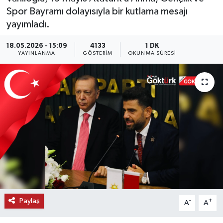
Spor Bayramı dolayısıyla bir kutlama mesajı
KEMERBURGAZ
yayımladı.
KÜLTÜR - SANAT
18.05.2026 - 15:09
4133
1 DK
YAYINLANMA
GÖSTERIM
OKUNMA SÜRESI
MAGAZİN
ÖZEL HABER
SAĞLIK
SPOR
TEKNOLOJİ
TİCARET
Paylaş
-
+
A
A
YAŞAM