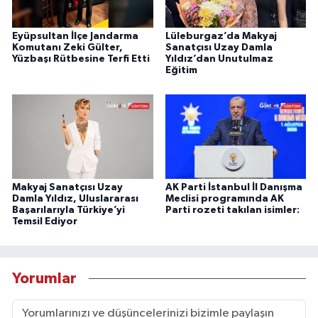
Eyüpsultan İlçe Jandarma
Lüleburgaz’da Makyaj
Komutanı Zeki Gülter,
Sanatçısı Uzay Damla
Yüzbaşı Rütbesine Terfi Etti
Yıldız’dan Unutulmaz
Eğitim
Makyaj Sanatçısı Uzay
AK Parti İstanbul İl Danışma
Damla Yıldız, Uluslararası
Meclisi programında AK
Başarılarıyla Türkiye’yi
Parti rozeti takılan isimler:
Temsil Ediyor
Yorumlar