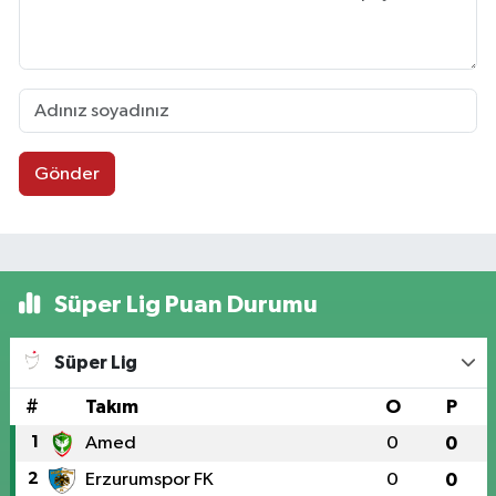
Gönder
Süper Lig Puan Durumu
Süper Lig
#
Takım
O
P
1
Amed
0
0
2
Erzurumspor FK
0
0