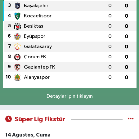
3
Başakşehir
0
0
4
Kocaelispor
0
0
5
Beşiktaş
0
0
6
Eyüpspor
0
0
7
Galatasaray
0
0
8
Çorum FK
0
0
9
Gaziantep FK
0
0
10
Alanyaspor
0
0
Detaylar için tıklayın
Süper Lig Fikstür
14 Ağustos, Cuma