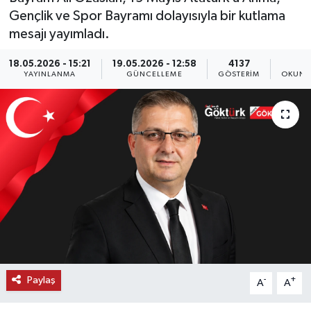
Gençlik ve Spor Bayramı dolayısıyla bir kutlama
KEMERBURGAZ
mesajı yayımladı.
KÜLTÜR - SANAT
18.05.2026 - 15:21
19.05.2026 - 12:58
4137
1
YAYINLANMA
GÜNCELLEME
GÖSTERIM
OKUNM
MAGAZİN
ÖZEL HABER
SAĞLIK
SPOR
TEKNOLOJİ
TİCARET
Paylaş
-
+
A
A
YAŞAM