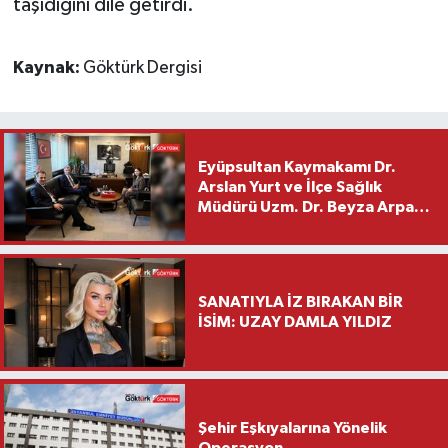
taşıdığını dile getirdi.
Kaynak:
Göktürk Dergisi
Eyüpsultan Kaymakamı Dr.
Arslan Yurt ve İlçe Sağlık
Müdürü Uzm. Dr. Beyza Arpacı
Saylar’dan Hayırlı Olsun
Ziyareti
SANATIYLA İZ BIRAKAN BİR
İSİM: UZAY DAMLA YILDIZ
Şehir Eşkıyalarına Yönelik
Operasyon