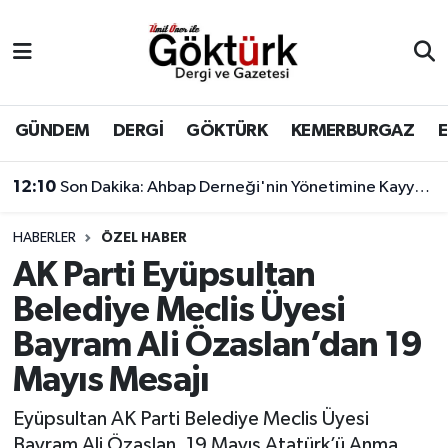
Anne Çocuk
Eyüpsultan Hava Durumu
BİLİM
Eyüpsultan Trafik Yoğunluk Haritası
GÜNDEM
DERGİ
GÖKTÜRK
KEMERBURGAZ
DERGİ
Süper Lig Puan Durumu ve Fikstür
12:10
Son Dakika: Ahbap Derneği'nin Yönetimine Kayyum Atandı
DÜNYA
Tüm Manşetler
HABERLER
ÖZEL HABER
AK Parti Eyüpsultan
EĞİTİM
Son Dakika Haberleri
Belediye Meclis Üyesi
EKONOMİ
Haber Arşivi
Bayram Ali Özaslan’dan 19
Mayıs Mesajı
GÖKTÜRK
Eyüpsultan AK Parti Belediye Meclis Üyesi
GÜNDEM
Bayram Ali Özaslan, 19 Mayıs Atatürk’ü Anma,