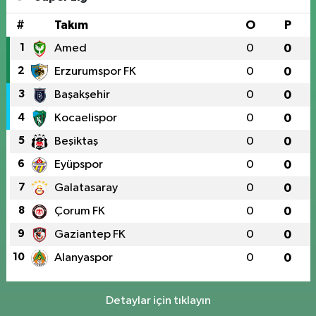
#
Takım
O
P
1
Amed
0
0
2
Erzurumspor FK
0
0
3
Başakşehir
0
0
4
Kocaelispor
0
0
5
Beşiktaş
0
0
6
Eyüpspor
0
0
7
Galatasaray
0
0
8
Çorum FK
0
0
9
Gaziantep FK
0
0
10
Alanyaspor
0
0
Detaylar için tıklayın