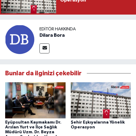
EDITÖR HAKKINDA
Dilara Bora
Bunlar da ilginizi çekebilir
Eyüpsultan Kaymakamı Dr.
Şehir Eşkıyalarına Yönelik
Arslan Yurt ve İlçe Sağlık
Operasyon
Müdürü Uzm. Dr. Beyza