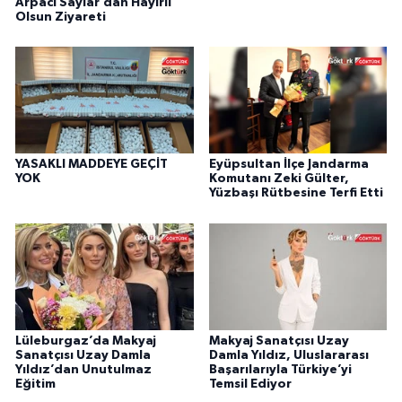
Arpacı Saylar’dan Hayırlı
Olsun Ziyareti
YASAKLI MADDEYE GEÇİT
Eyüpsultan İlçe Jandarma
YOK
Komutanı Zeki Gülter,
Yüzbaşı Rütbesine Terfi Etti
Lüleburgaz’da Makyaj
Makyaj Sanatçısı Uzay
Sanatçısı Uzay Damla
Damla Yıldız, Uluslararası
Yıldız’dan Unutulmaz
Başarılarıyla Türkiye’yi
Eğitim
Temsil Ediyor