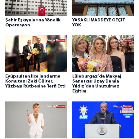
Şehir Eşkıyalarına Yönelik
YASAKLI MADDEYE GEÇİT
Operasyon
YOK
Eyüpsultan İlçe Jandarma
Lüleburgaz’da Makyaj
Komutanı Zeki Gülter,
Sanatçısı Uzay Damla
Yüzbaşı Rütbesine Terfi Etti
Yıldız’dan Unutulmaz
Eğitim