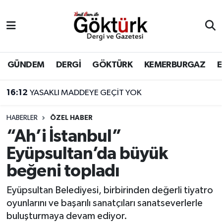
Anne Çocuk
Eyüpsultan Hava Durumu
BİLİM
Eyüpsultan Trafik Yoğunluk Haritası
GÜNDEM
DERGİ
GÖKTÜRK
KEMERBURGAZ
DERGİ
Süper Lig Puan Durumu ve Fikstür
16:12
YASAKLI MADDEYE GEÇİT YOK
DÜNYA
Tüm Manşetler
HABERLER
ÖZEL HABER
“Ah’i İstanbul”
EĞİTİM
Son Dakika Haberleri
Eyüpsultan’da büyük
EKONOMİ
Haber Arşivi
beğeni topladı
GÖKTÜRK
Eyüpsultan Belediyesi, birbirinden değerli tiyatro
oyunlarını ve başarılı sanatçıları sanatseverlerle
GÜNDEM
buluşturmaya devam ediyor.