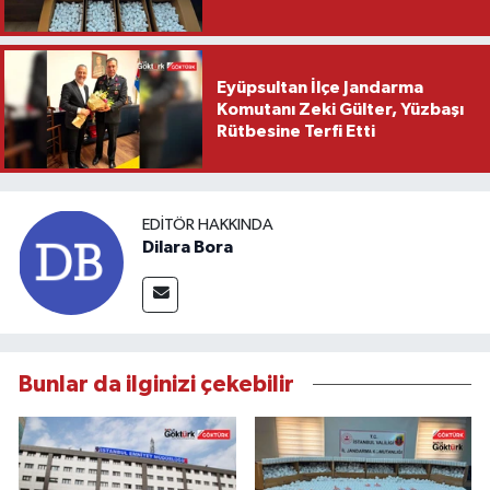
Eyüpsultan İlçe Jandarma
Komutanı Zeki Gülter, Yüzbaşı
Rütbesine Terfi Etti
EDITÖR HAKKINDA
Dilara Bora
Bunlar da ilginizi çekebilir