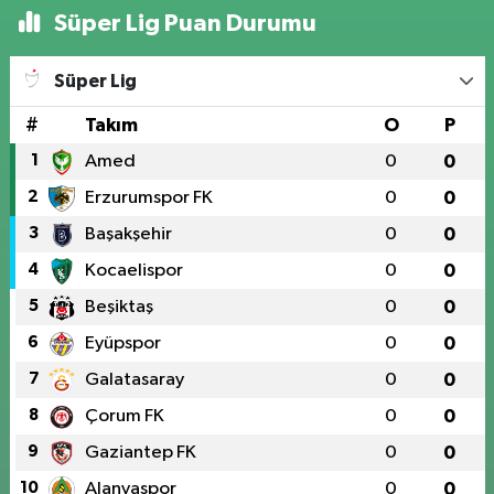
Süper Lig Puan Durumu
Süper Lig
#
Takım
O
P
1
Amed
0
0
2
Erzurumspor FK
0
0
3
Başakşehir
0
0
4
Kocaelispor
0
0
5
Beşiktaş
0
0
6
Eyüpspor
0
0
7
Galatasaray
0
0
8
Çorum FK
0
0
9
Gaziantep FK
0
0
10
Alanyaspor
0
0