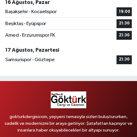
16 Ağustos, Pazar
Başakşehir - Kocaelispor
19:00
Beşiktaş - Eyüpspor
21:30
Amed - Erzurumspor FK
21:30
17 Ağustos, Pazartesi
Samsunspor - Göztepe
21:30
gokturkdergisicom, yepyeni temasıyla sizleri buluştururken,
sadelik ve modernizmi bir araya getiriyor. Şatafattan kaçınıyor ve
insanlara haber okuyabilecekleri bir altyapı sunuyor.