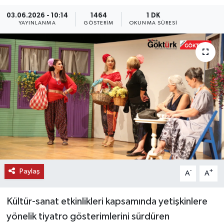
03.06.2026 - 10:14
1464
1 DK
KEMERBURGAZ
YAYINLANMA
GÖSTERIM
OKUNMA SÜRESI
KÜLTÜR - SANAT
MAGAZİN
ÖZEL HABER
SAĞLIK
SPOR
TEKNOLOJİ
Paylaş
-
+
A
A
TİCARET
Kültür-sanat etkinlikleri kapsamında yetişkinlere
yönelik tiyatro gösterimlerini sürdüren
YAŞAM