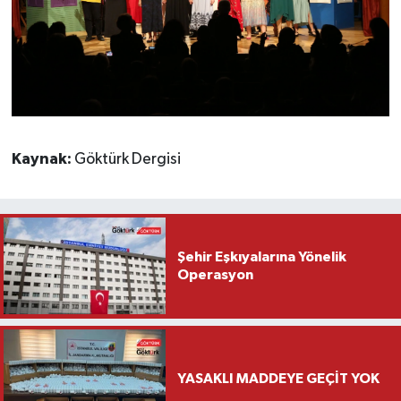
Kaynak:
Göktürk Dergisi
Şehir Eşkıyalarına Yönelik
Operasyon
YASAKLI MADDEYE GEÇİT YOK