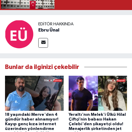
EDITÖR HAKKINDA
Ebru Ünal
Bunlar da ilginizi çekebilir
18 yaşındaki Merve'den 4
Yeraltı'nın Melek'i Ülkü Hilal
gündür haber alınamıyor!
Çiftçi’nin babası Hakan
Kayıp genç kıza internet
Çelebi'den şikayetçi oldu!
üzerinden yönlendirme
Menajerlik şirketinden jet