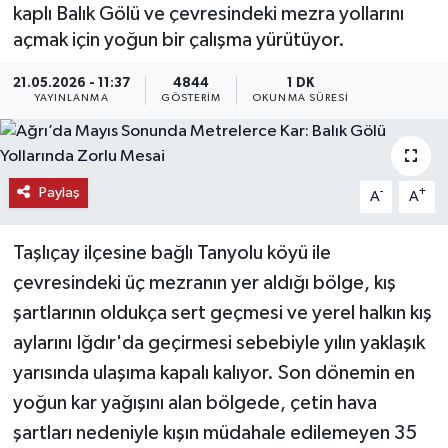
kaplı Balık Gölü ve çevresindeki mezra yollarını
KEMERBURGAZ
açmak için yoğun bir çalışma yürütüyor.
21.05.2026 - 11:37
4844
1 DK
KÜLTÜR - SANAT
YAYINLANMA
GÖSTERIM
OKUNMA SÜRESI
MAGAZİN
ÖZEL HABER
Paylaş
-
+
A
A
SAĞLIK
Taşlıçay ilçesine bağlı Tanyolu köyü ile
çevresindeki üç mezranın yer aldığı bölge, kış
SPOR
şartlarının oldukça sert geçmesi ve yerel halkın kış
aylarını Iğdır'da geçirmesi sebebiyle yılın yaklaşık
TEKNOLOJİ
yarısında ulaşıma kapalı kalıyor. Son dönemin en
TİCARET
yoğun kar yağışını alan bölgede, çetin hava
şartları nedeniyle kışın müdahale edilemeyen 35
YAŞAM