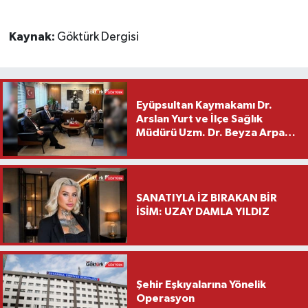
Kaynak:
Göktürk Dergisi
Eyüpsultan Kaymakamı Dr.
Arslan Yurt ve İlçe Sağlık
Müdürü Uzm. Dr. Beyza Arpacı
Saylar’dan Hayırlı Olsun
Ziyareti
SANATIYLA İZ BIRAKAN BİR
İSİM: UZAY DAMLA YILDIZ
Şehir Eşkıyalarına Yönelik
Operasyon