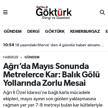
Anne Çocuk
Eyüpsultan Hava Durumu
BİLİM
Eyüpsultan Trafik Yoğunluk Haritası
GÜNDEM
DERGİ
GÖKTÜRK
KEMERBURGAZ
DERGİ
Süper Lig Puan Durumu ve Fikstür
10:54
18 yaşındaki Merve'den 4 gündür haber alınamıyor! Kayıp genç kıza internet üzerinden yönlendirme yapıldığı öne sürüldü.
DÜNYA
Tüm Manşetler
HABERLER
GÜNDEM
Ağrı’da Mayıs Sonunda
EĞİTİM
Son Dakika Haberleri
Metrelerce Kar: Balık Gölü
EKONOMİ
Haber Arşivi
Yollarında Zorlu Mesai
GÖKTÜRK
Ağrı İl Özel İdaresi'ne bağlı karla mücadele
ekipleri, mayıs ayının son günleri yaklaşmasına
GÜNDEM
rağmen yer yer 7-8 metreyi bulan kar kütleleriyle