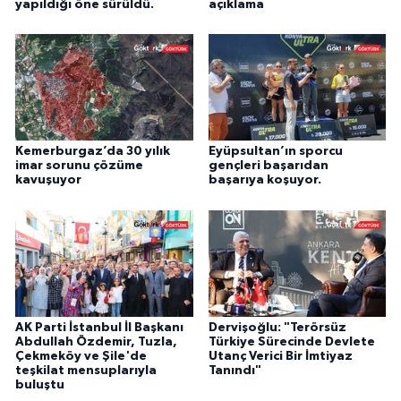
yapıldığı öne sürüldü.
açıklama
Kemerburgaz’da 30 yılık
Eyüpsultan’ın sporcu
imar sorunu çözüme
gençleri başarıdan
kavuşuyor
başarıya koşuyor.
AK Parti İstanbul İl Başkanı
Dervişoğlu: "Terörsüz
Abdullah Özdemir, Tuzla,
Türkiye Sürecinde Devlete
Çekmeköy ve Şile'de
Utanç Verici Bir İmtiyaz
teşkilat mensuplarıyla
Tanındı"
buluştu