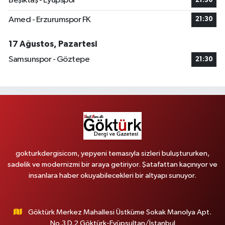
Beşiktaş - Eyüpspor
21:30
Amed - Erzurumspor FK
21:30
17 Ağustos, Pazartesi
Samsunspor - Göztepe
21:30
gokturkdergisicom, yepyeni temasıyla sizleri buluştururken,
sadelik ve modernizmi bir araya getiriyor. Şatafattan kaçınıyor ve
insanlara haber okuyabilecekleri bir altyapı sunuyor.
Göktürk Merkez Mahallesi Üstküme Sokak Manolya Apt.
No.3 D.2 Göktürk-Eyüpsultan/İstanbul