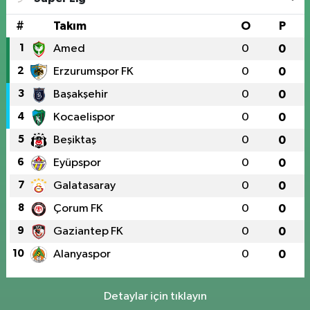
#
Takım
O
P
1
Amed
0
0
2
Erzurumspor FK
0
0
3
Başakşehir
0
0
4
Kocaelispor
0
0
5
Beşiktaş
0
0
6
Eyüpspor
0
0
7
Galatasaray
0
0
8
Çorum FK
0
0
9
Gaziantep FK
0
0
10
Alanyaspor
0
0
Detaylar için tıklayın