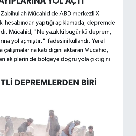
YIPLARINA YOL AÇTI"
 Zabihullah Mücahid de ABD merkezli X
aki hesabından yaptığı açıklamada, depremde
ladı. Mücahid, "Ne yazık ki bugünkü deprem,
na yol açmıştır." ifadesini kullandı. Yerel
ma çalışmalarına katıldığını aktaran Mücahid,
n ekiplerin de bölgeye doğru yola çıktığını
TLİ DEPREMLERDEN BİRİ