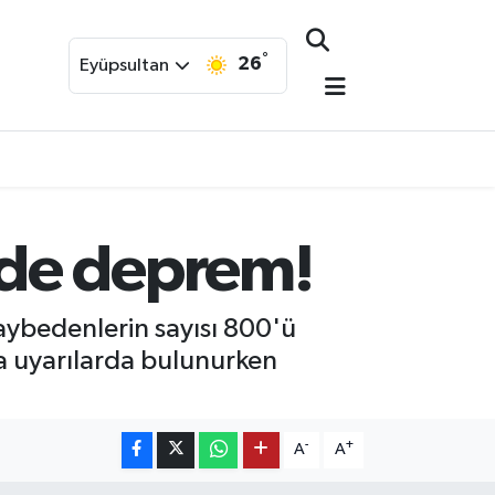
°
26
Eyüpsultan
nde deprem!
ybedenlerin sayısı 800'ü
nda uyarılarda bulunurken
-
+
A
A