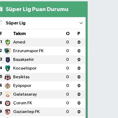
Süper Lig Puan Durumu
Süper Lig
#
Takım
O
P
1
Amed
0
0
2
Erzurumspor FK
0
0
3
Başakşehir
0
0
4
Kocaelispor
0
0
5
Beşiktaş
0
0
6
Eyüpspor
0
0
7
Galatasaray
0
0
8
Çorum FK
0
0
9
Gaziantep FK
0
0