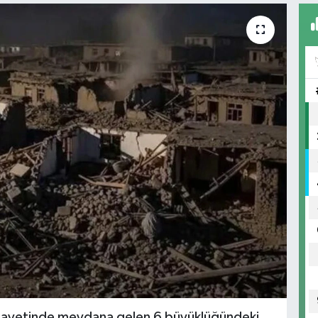
elayetinde meydana gelen 6 büyüklüğündeki