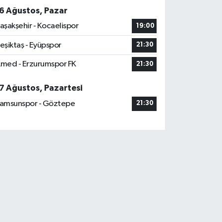
6 Ağustos, Pazar
aşakşehir - Kocaelispor
19:00
eşiktaş - Eyüpspor
21:30
med - Erzurumspor FK
21:30
7 Ağustos, Pazartesi
amsunspor - Göztepe
21:30