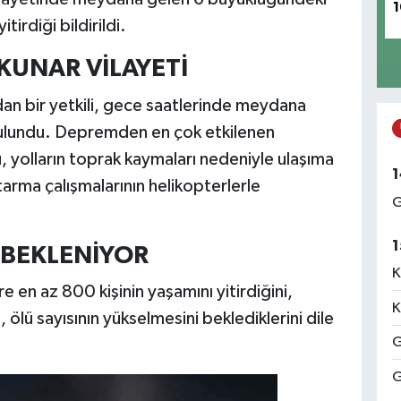
1
irdiği bildirildi.
KUNAR VİLAYETİ
n bir yetkili, gece saatlerinde meydana
ulundu. Depremden en çok etkilenen
, yolların toprak kaymaları nedeniyle ulaşıma
1
tarma çalışmalarının helikopterlerle
G
1
 BEKLENİYOR
K
e en az 800 kişinin yaşamını yitirdiğini,
K
 ölü sayısının yükselmesini beklediklerini dile
G
G