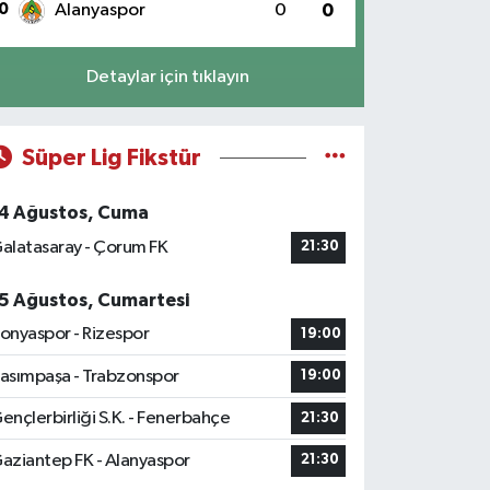
0
Alanyaspor
0
0
Detaylar için tıklayın
Süper Lig Fikstür
4 Ağustos, Cuma
alatasaray - Çorum FK
21:30
5 Ağustos, Cumartesi
onyaspor - Rizespor
19:00
asımpaşa - Trabzonspor
19:00
ençlerbirliği S.K. - Fenerbahçe
21:30
aziantep FK - Alanyaspor
21:30