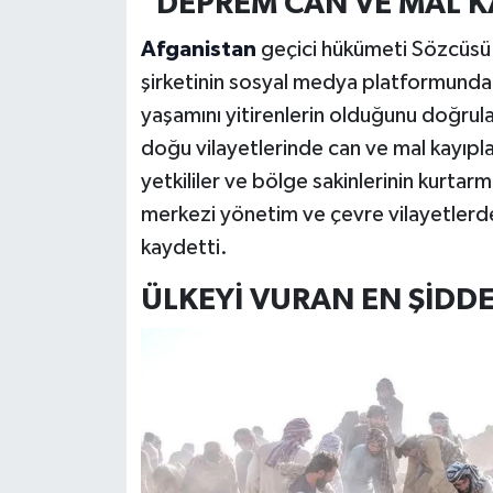
"DEPREM CAN VE MAL KA
Afganistan
geçici hükümeti Sözcüsü
şirketinin sosyal medya platformund
yaşamını yitirenlerin olduğunu doğru
doğu vilayetlerinde can ve mal kayıpları
yetkililer ve bölge sakinlerinin kurtar
merkezi yönetim ve çevre vilayetlerde
kaydetti.
ÜLKEYİ VURAN EN ŞİDDE