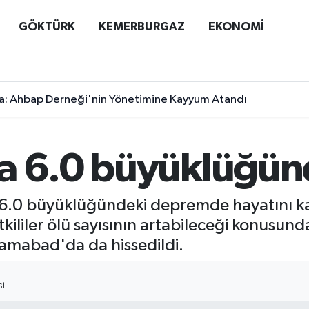
GÖKTÜRK
KEMERBURGAZ
EKONOMİ
a: Ahbap Derneği'nin Yönetimine Kayyum Atandı
da 6.0 büyüklüğü
6.0 büyüklüğündeki depremde hayatını ka
etkililer ölü sayısının artabileceği konusu
lamabad'da da hissedildi.
SI