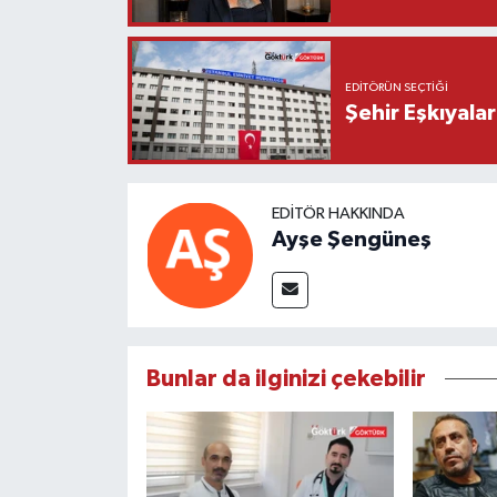
EDITÖRÜN SEÇTIĞI
Şehir Eşkıyala
EDITÖR HAKKINDA
Ayşe Şengüneş
Bunlar da ilginizi çekebilir