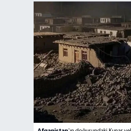
KEMERBURGAZ
KÜLTÜR - SANAT
MAGAZİN
ÖZEL HABER
SAĞLIK
SPOR
TEKNOLOJİ
TİCARET
YAŞAM
Afganistan
'ın doğusundaki Kunar v