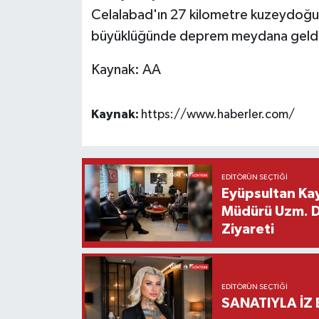
Celalabad'ın 27 kilometre kuzeydoğus
büyüklüğünde deprem meydana geldi
Kaynak: AA
Kaynak:
https://www.haberler.com/
EDITÖRÜN SEÇTIĞI
Eyüpsultan Kay
Müdürü Uzm. Dr
Ziyareti
EDITÖRÜN SEÇTIĞI
SANATIYLA İZ 