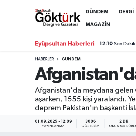
GÜNDEM
DERGİ
Anne Çocuk
Eyüpsultan Hava Durumu
MAGAZİN
BİLİM
Eyüpsultan Trafik Yoğunluk Haritası
Eyüpsultan Haberleri
12:10
Son Dakik
DERGİ
Süper Lig Puan Durumu ve Fikstür
HABERLER
GÜNDEM
Afganistan'
DÜNYA
Tüm Manşetler
EĞİTİM
Son Dakika Haberleri
Afganistan'da meydana gelen 
aşarken, 1555 kişi yaralandı. Y
EKONOMİ
Haber Arşivi
deprem Pakistan'ın başkenti İs
GÖKTÜRK
01.09.2025 - 12:09
3006
2 DK
YAYINLANMA
GÖSTERIM
OKUNMA SÜRE
GÜNDEM