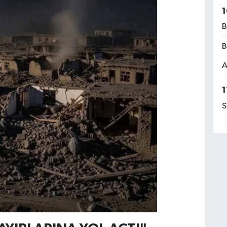
1
B
B
A
1
S