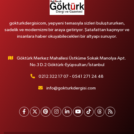
gokturkdergisicom, yepyeni temasıyla sizleri buluştururken,
sadelik ve modernizmi bir araya getiriyor. Şatafattan kaçınıyor ve
insanlara haber okuyabilecekleri bir altyapı sunuyor.
Göktürk Merkez Mahallesi Üstküme Sokak Manolya Apt.
No.3 D.2 Göktürk-Eyüpsultan/İstanbul
0212 322 17 07 - 0541 271 24 48
info@gokturkdergisi.com