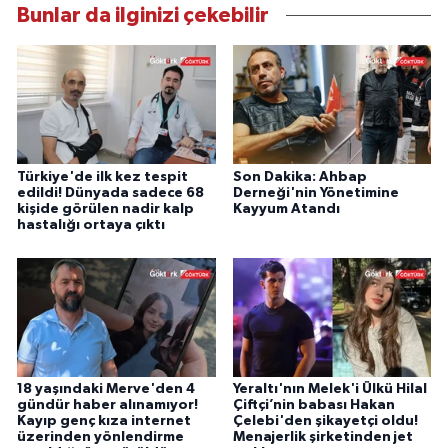
Bunlar da ilginizi çekebilir
Türkiye'de ilk kez tespit
Son Dakika: Ahbap
edildi! Dünyada sadece 68
Derneği'nin Yönetimine
kişide görülen nadir kalp
Kayyum Atandı
hastalığı ortaya çıktı
18 yaşındaki Merve'den 4
Yeraltı'nın Melek'i Ülkü Hilal
gündür haber alınamıyor!
Çiftçi’nin babası Hakan
Kayıp genç kıza internet
Çelebi'den şikayetçi oldu!
üzerinden yönlendirme
Menajerlik şirketinden jet