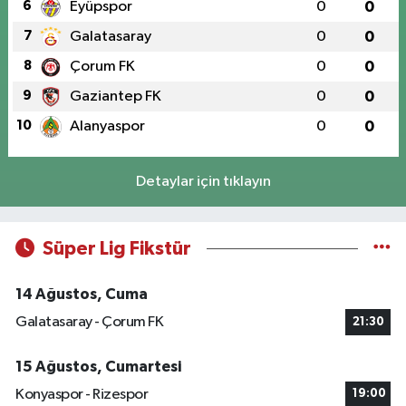
6
Eyüpspor
0
0
7
Galatasaray
0
0
8
Çorum FK
0
0
9
Gaziantep FK
0
0
10
Alanyaspor
0
0
Detaylar için tıklayın
Süper Lig Fikstür
14 Ağustos, Cuma
Galatasaray - Çorum FK
21:30
15 Ağustos, Cumartesi
Konyaspor - Rizespor
19:00