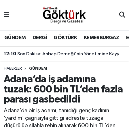
Anne Çocuk
Eyüpsultan Hava Durumu
BİLİM
Eyüpsultan Trafik Yoğunluk Haritası
GÜNDEM
DERGİ
GÖKTÜRK
KEMERBURGAZ
DERGİ
Süper Lig Puan Durumu ve Fikstür
12:10
Son Dakika: Ahbap Derneği'nin Yönetimine Kayyum Atandı
DÜNYA
Tüm Manşetler
HABERLER
GÜNDEM
Adana’da iş adamına
EĞİTİM
Son Dakika Haberleri
tuzak: 600 bin TL’den fazla
EKONOMİ
Haber Arşivi
parası gasbedildi
GÖKTÜRK
Adana’da bir iş adamı, tanıdığı genç kadının
’yardım’ çağrısıyla gittiği adreste tuzağa
GÜNDEM
düşürülüp silahla rehin alınarak 600 bin TL’den