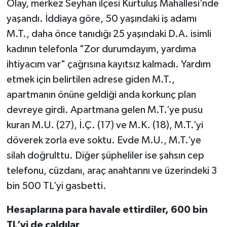
Olay, merkez Seyhan ilçesi Kurtuluş Mahallesi’nde
yaşandı. İddiaya göre, 50 yaşındaki iş adamı
M.T., daha önce tanıdığı 25 yaşındaki D.A. isimli
kadının telefonla "Zor durumdayım, yardıma
ihtiyacım var" çağrısına kayıtsız kalmadı. Yardım
etmek için belirtilen adrese giden M.T.,
apartmanın önüne geldiği anda korkunç plan
devreye girdi. Apartmana gelen M.T.’ye pusu
kuran M.U. (27), İ.Ç. (17) ve M.K. (18), M.T.’yi
döverek zorla eve soktu. Evde M.U., M.T.’ye
silah doğrulttu. Diğer şüpheliler ise şahsın cep
telefonu, cüzdanı, araç anahtarını ve üzerindeki 3
bin 500 TL’yi gasbetti.
Hesaplarına para havale ettirdiler, 600 bin
TL’yi de çaldılar