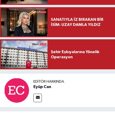
Saylar’dan Hayırlı Olsun
Ziyareti
SANATIYLA İZ BIRAKAN BİR
İSİM: UZAY DAMLA YILDIZ
Şehir Eşkıyalarına Yönelik
Operasyon
EDITÖR HAKKINDA
Eyüp Can