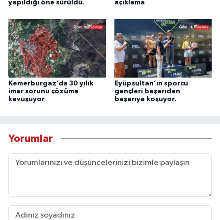
yapıldığı öne sürüldü.
açıklama
Kemerburgaz’da 30 yılık
Eyüpsultan’ın sporcu
imar sorunu çözüme
gençleri başarıdan
kavuşuyor
başarıya koşuyor.
Yorumlar