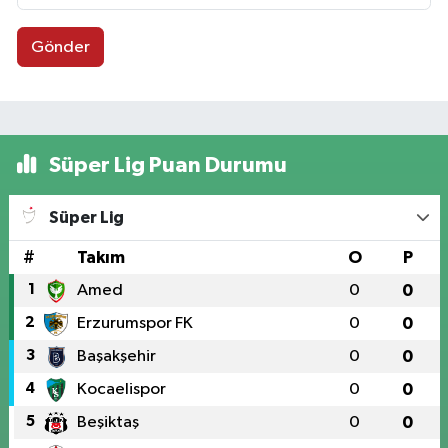
Gönder
Süper Lig Puan Durumu
Süper Lig
#
Takım
O
P
1
Amed
0
0
2
Erzurumspor FK
0
0
3
Başakşehir
0
0
4
Kocaelispor
0
0
5
Beşiktaş
0
0