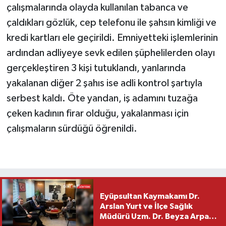
çalışmalarında olayda kullanılan tabanca ve
çaldıkları gözlük, cep telefonu ile şahsın kimliği ve
kredi kartları ele geçirildi. Emniyetteki işlemlerinin
ardından adliyeye sevk edilen şüphelilerden olayı
gerçekleştiren 3 kişi tutuklandı, yanlarında
yakalanan diğer 2 şahıs ise adli kontrol şartıyla
serbest kaldı. Öte yandan, iş adamını tuzağa
çeken kadının firar olduğu, yakalanması için
çalışmaların sürdüğü öğrenildi.
Eyüpsultan Kaymakamı Dr.
Arslan Yurt ve İlçe Sağlık
Müdürü Uzm. Dr. Beyza Arpacı