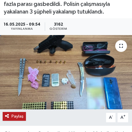
fazla parası gasbedildi. Polisin çalışmasıyla
KEMERBURGAZ
yakalanan 3 şüpheli yakalanıp tutuklandı.
16.05.2025 - 09:54
3162
KÜLTÜR - SANAT
YAYINLANMA
GÖSTERIM
MAGAZİN
ÖZEL HABER
SAĞLIK
SPOR
TEKNOLOJİ
TİCARET
Paylaş
-
+
A
A
YAŞAM