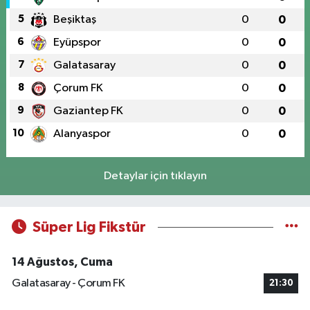
5
Beşiktaş
0
0
6
Eyüpspor
0
0
7
Galatasaray
0
0
8
Çorum FK
0
0
9
Gaziantep FK
0
0
10
Alanyaspor
0
0
Detaylar için tıklayın
Süper Lig Fikstür
14 Ağustos, Cuma
Galatasaray - Çorum FK
21:30