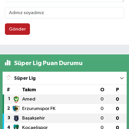
Gönder
Süper Lig Puan Durumu
Süper Lig
#
Takım
O
P
1
Amed
0
0
2
Erzurumspor FK
0
0
3
Başakşehir
0
0
4
Kocaelispor
0
0