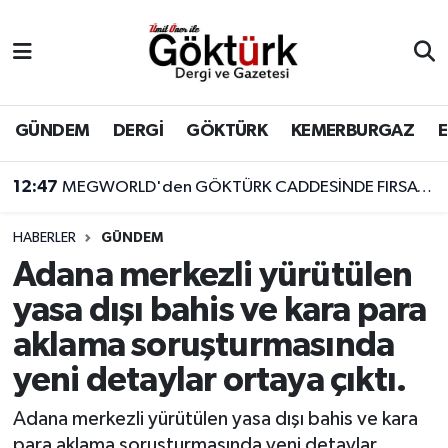
Anne Çocuk
Eyüpsultan Hava Durumu
BİLİM
Eyüpsultan Trafik Yoğunluk Haritası
GÜNDEM
DERGİ
GÖKTÜRK
KEMERBURGAZ
DERGİ
Süper Lig Puan Durumu ve Fikstür
12:47
MEGWORLD'den GÖKTÜRK CADDESİNDE FIRSAT!!! DEVREN KİRALIK CAFE
DÜNYA
Tüm Manşetler
HABERLER
GÜNDEM
Adana merkezli yürütülen
EĞİTİM
Son Dakika Haberleri
yasa dışı bahis ve kara para
EKONOMİ
Haber Arşivi
aklama soruşturmasında
yeni detaylar ortaya çıktı.
GÖKTÜRK
Adana merkezli yürütülen yasa dışı bahis ve kara
GÜNDEM
para aklama soruşturmasında yeni detaylar