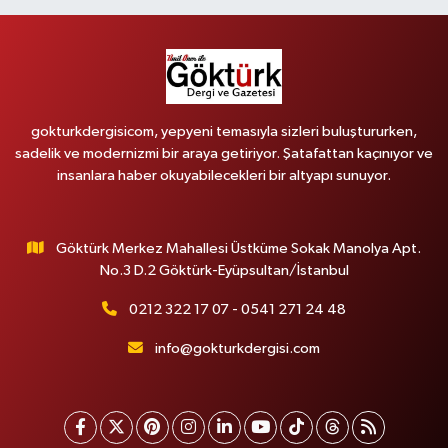
gokturkdergisicom, yepyeni temasıyla sizleri buluştururken,
sadelik ve modernizmi bir araya getiriyor. Şatafattan kaçınıyor ve
insanlara haber okuyabilecekleri bir altyapı sunuyor.
Göktürk Merkez Mahallesi Üstküme Sokak Manolya Apt.
No.3 D.2 Göktürk-Eyüpsultan/İstanbul
0212 322 17 07 - 0541 271 24 48
info@gokturkdergisi.com