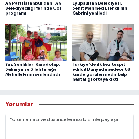
AK Parti İstanbul’dan “AK
Eyüpsultan Belediyesi,
Belediyeciliği Yerinde Gör”
Şehit Mehmed Efendi’nin
programı
Kabrini yeniledi
Yaz Şenlikleri Karadolap,
Türkiye'de ilk kez tespit
Sakarya ve Silahtarağa
edildi! Dünyada sadece 68
Mahallelerini şenlendirdi
kişide görülen nadir kalp
hastalığı ortaya çıktı
Yorumlar