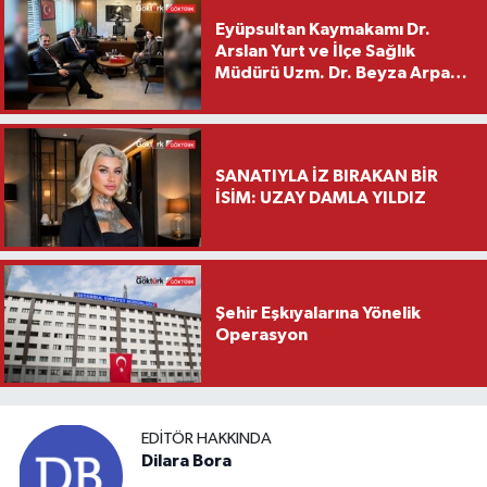
Eyüpsultan Kaymakamı Dr.
Arslan Yurt ve İlçe Sağlık
Müdürü Uzm. Dr. Beyza Arpacı
Saylar’dan Hayırlı Olsun
Ziyareti
SANATIYLA İZ BIRAKAN BİR
İSİM: UZAY DAMLA YILDIZ
Şehir Eşkıyalarına Yönelik
Operasyon
EDITÖR HAKKINDA
Dilara Bora