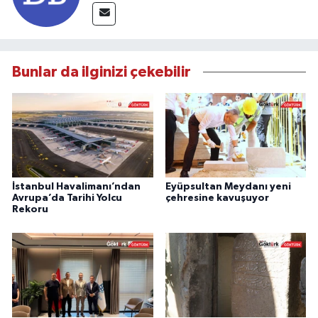
Bunlar da ilginizi çekebilir
İstanbul Havalimanı’ndan
Eyüpsultan Meydanı yeni
Avrupa’da Tarihi Yolcu
çehresine kavuşuyor
Rekoru