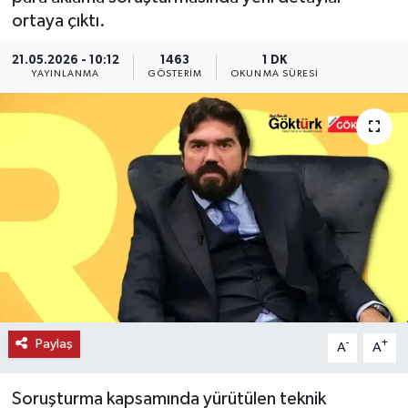
ortaya çıktı.
KEMERBURGAZ
21.05.2026 - 10:12
1463
1 DK
YAYINLANMA
GÖSTERIM
OKUNMA SÜRESI
KÜLTÜR - SANAT
MAGAZİN
ÖZEL HABER
SAĞLIK
SPOR
TEKNOLOJİ
Paylaş
-
+
A
A
TİCARET
Soruşturma kapsamında yürütülen teknik
YAŞAM