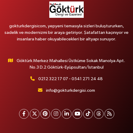
gokturkdergisicom, yepyeni temasıyla sizleri buluştururken,
sadelik ve modernizmi bir araya getiriyor. Şatafattan kaçınıyor ve
insanlara haber okuyabilecekleri bir altyapı sunuyor.
Göktürk Merkez Mahallesi Üstküme Sokak Manolya Apt.
No.3 D.2 Göktürk-Eyüpsultan/İstanbul
0212 322 17 07 - 0541 271 24 48
info@gokturkdergisi.com