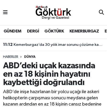
Anne Çocuk
Eyüpsultan Hava Durumu
BİLİM
Eyüpsultan Trafik Yoğunluk Haritası
GÜNDEM
DERGİ
GÖKTÜRK
KEMERBURGAZ
DERGİ
Süper Lig Puan Durumu ve Fikstür
11:12
Kemerburgaz’da 30 yılık imar sorunu çözüme kavuşuyor
DÜNYA
Tüm Manşetler
HABERLER
DÜNYA
ABD’deki uçak kazasında
EĞİTİM
Son Dakika Haberleri
en az 18 kişinin hayatını
EKONOMİ
Haber Arşivi
kaybettiği doğrulandı
GÖKTÜRK
ABD’de inişe hazırlanan bir yolcu uçağı ile askeri
helikopterin çarpışması sonucu meydana gelen
GÜNDEM
kazanın ardından en az 18 kişinin cansız bedenine