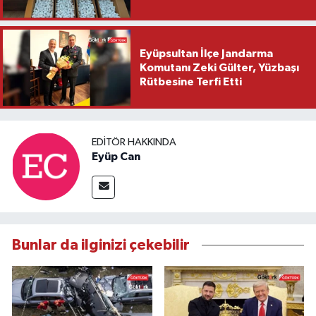
Eyüpsultan İlçe Jandarma
Komutanı Zeki Gülter, Yüzbaşı
Rütbesine Terfi Etti
EDITÖR HAKKINDA
Eyüp Can
Bunlar da ilginizi çekebilir