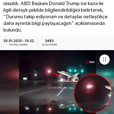
ulaşıldı. ABD Başkanı Donald Trump ise kaza ile
KEMERBURGAZ
ilgili detaylı şekilde bilgilendirildiğini belirterek,
“Durumu takip ediyorum ve detaylar netleştikçe
KÜLTÜR - SANAT
daha ayrıntılı bilgi paylaşacağım" açıklamasında
bulundu.
MAGAZİN
30.01.2025 - 10:22
3493
YAYINLANMA
GÖSTERIM
ÖZEL HABER
SAĞLIK
SPOR
TEKNOLOJİ
TİCARET
YAŞAM