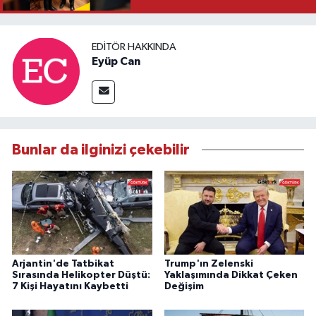
EDITÖR HAKKINDA
Eyüp Can
Bunlar da ilginizi çekebilir
Arjantin'de Tatbikat
Trump'ın Zelenski
Sırasında Helikopter Düştü:
Yaklaşımında Dikkat Çeken
7 Kişi Hayatını Kaybetti
Değişim