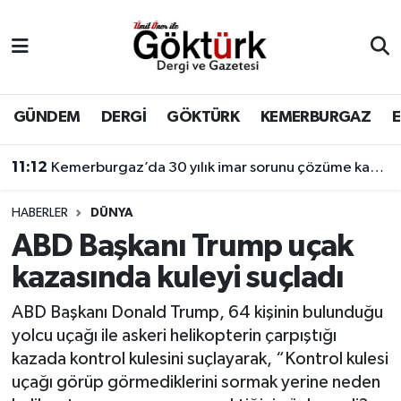
Anne Çocuk
Eyüpsultan Hava Durumu
BİLİM
Eyüpsultan Trafik Yoğunluk Haritası
GÜNDEM
DERGİ
GÖKTÜRK
KEMERBURGAZ
DERGİ
Süper Lig Puan Durumu ve Fikstür
11:12
Kemerburgaz’da 30 yılık imar sorunu çözüme kavuşuyor
DÜNYA
Tüm Manşetler
HABERLER
DÜNYA
ABD Başkanı Trump uçak
EĞİTİM
Son Dakika Haberleri
kazasında kuleyi suçladı
EKONOMİ
Haber Arşivi
ABD Başkanı Donald Trump, 64 kişinin bulunduğu
yolcu uçağı ile askeri helikopterin çarpıştığı
GÖKTÜRK
kazada kontrol kulesini suçlayarak, “Kontrol kulesi
uçağı görüp görmediklerini sormak yerine neden
GÜNDEM