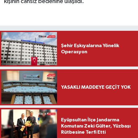
kişinin cansız bedenine ulaşıldı.
Şehir Eşkıyalarına Yönelik
Operasyon
YASAKLI MADDEYE GEÇİT YOK
Eyüpsultan İlçe Jandarma
Komutanı Zeki Gülter, Yüzbaşı
Rütbesine Terfi Etti