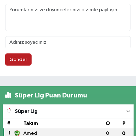
Gönder
Süper Lig Puan Durumu
Süper Lig
#
Takım
O
P
1
Amed
0
0