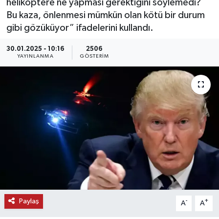
helikoptere ne yapması gerektiğini söylemedi?
Bu kaza, önlenmesi mümkün olan kötü bir durum
KEMERBURGAZ
gibi gözüküyor” ifadelerini kullandı.
KÜLTÜR - SANAT
30.01.2025 - 10:16
2506
YAYINLANMA
GÖSTERIM
MAGAZİN
ÖZEL HABER
SAĞLIK
SPOR
TEKNOLOJİ
TİCARET
Paylaş
-
+
A
A
YAŞAM