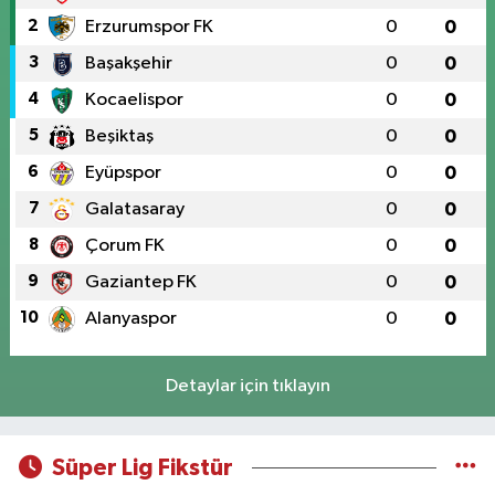
2
Erzurumspor FK
0
0
3
Başakşehir
0
0
4
Kocaelispor
0
0
5
Beşiktaş
0
0
6
Eyüpspor
0
0
7
Galatasaray
0
0
8
Çorum FK
0
0
9
Gaziantep FK
0
0
10
Alanyaspor
0
0
Detaylar için tıklayın
Süper Lig Fikstür