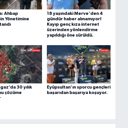
a: Ahbap
18 yaşındaki Merve'den 4
in Yönetimine
gündür haber alınamıyor!
tandı
Kayıp genç kıza internet
üzerinden yönlendirme
yapıldığı öne sürüldü.
az’da 30 yılık
Eyüpsultan’ın sporcu gençleri
nu çözüme
başarıdan başarıya koşuyor.
r