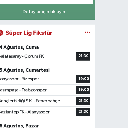
Detaylar için tıklayın
Süper Lig Fikstür
4 Ağustos, Cuma
alatasaray - Çorum FK
21:30
5 Ağustos, Cumartesi
onyaspor - Rizespor
19:00
asımpaşa - Trabzonspor
19:00
ençlerbirliği S.K. - Fenerbahçe
21:30
aziantep FK - Alanyaspor
21:30
6 Ağustos, Pazar