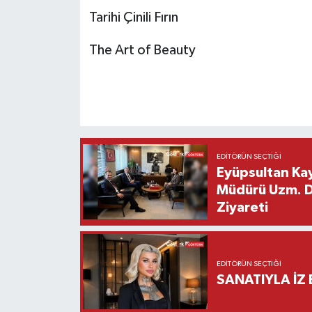
Tarihi Çinili Fırın
The Art of Beauty
EDITÖRÜN SEÇTIĞI
Eyüpsultan Kay
Müdürü Uzm. Dr
Ziyareti
EDITÖRÜN SEÇTIĞI
SANATIYLA İZ 