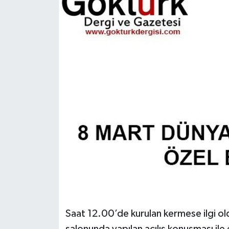
KEMERBURGAZ
KÜLTÜR - SANAT
MAGAZİN
ÖZEL HABER
SAĞLIK
SPOR
TEKNOLOJİ
TİCARET
Saat 12.00’de kurulan kermese ilgi o
YAŞAM