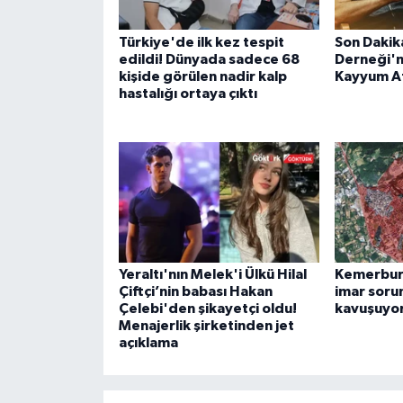
Türkiye'de ilk kez tespit
Son Dakik
edildi! Dünyada sadece 68
Derneği'n
kişide görülen nadir kalp
Kayyum A
hastalığı ortaya çıktı
Yeraltı'nın Melek'i Ülkü Hilal
Kemerburg
Çiftçi’nin babası Hakan
imar soru
Çelebi'den şikayetçi oldu!
kavuşuyo
Menajerlik şirketinden jet
açıklama