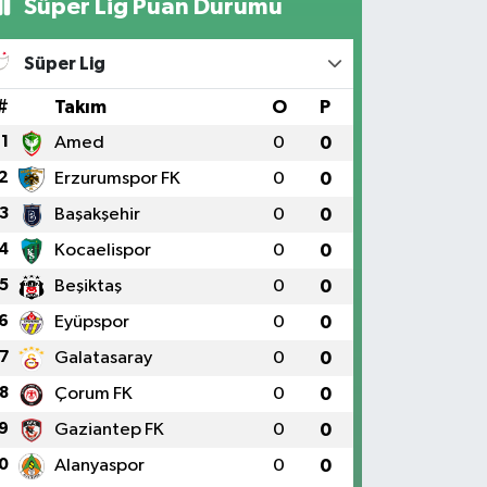
Süper Lig Puan Durumu
Süper Lig
#
Takım
O
P
1
Amed
0
0
2
Erzurumspor FK
0
0
3
Başakşehir
0
0
4
Kocaelispor
0
0
5
Beşiktaş
0
0
6
Eyüpspor
0
0
7
Galatasaray
0
0
8
Çorum FK
0
0
9
Gaziantep FK
0
0
0
Alanyaspor
0
0