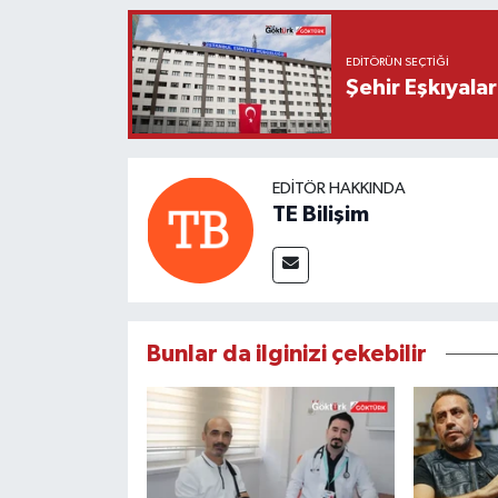
EDITÖRÜN SEÇTIĞI
Şehir Eşkıyala
EDITÖR HAKKINDA
TE Bilişim
Bunlar da ilginizi çekebilir