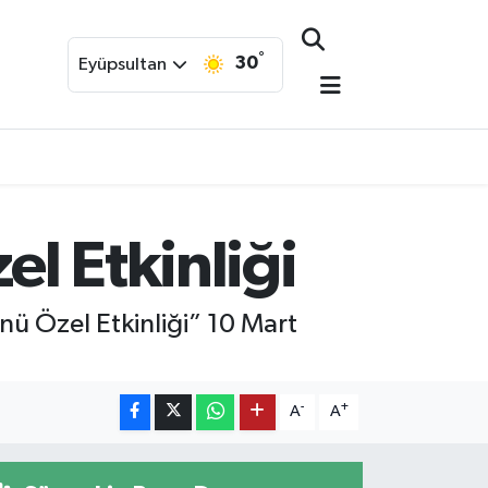
°
30
Eyüpsultan
l Etkinliği
ü Özel Etkinliği” 10 Mart
-
+
A
A