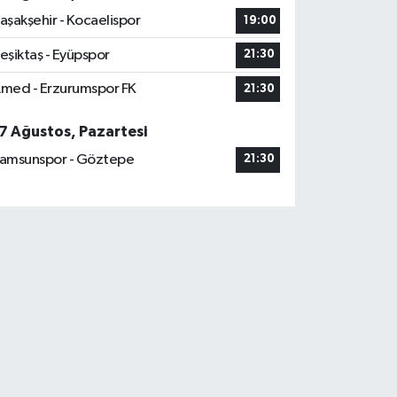
aşakşehir - Kocaelispor
19:00
eşiktaş - Eyüpspor
21:30
med - Erzurumspor FK
21:30
7 Ağustos, Pazartesi
amsunspor - Göztepe
21:30