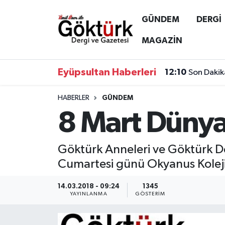
GÜNDEM
DERGİ
Anne Çocuk
Eyüpsultan Hava Durumu
MAGAZİN
BİLİM
Eyüpsultan Trafik Yoğunluk Haritası
Eyüpsultan Haberleri
12:10
Son Dakik
DERGİ
Süper Lig Puan Durumu ve Fikstür
HABERLER
GÜNDEM
8 Mart Dünya
DÜNYA
Tüm Manşetler
EĞİTİM
Son Dakika Haberleri
Göktürk Anneleri ve Göktürk De
Cumartesi günü Okyanus Kolej
EKONOMİ
Haber Arşivi
14.03.2018 - 09:24
1345
GÖKTÜRK
YAYINLANMA
GÖSTERIM
GÜNDEM