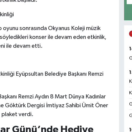
tkinlik başladı.
atro oyunu sonrasında Okyanus Koleji müzik
söyledikleri konser ile devam eden etkinlik,
ni ile devam etti.
1
G
1
K
K
 Başkanı Remzi Aydın 8 Mart Dünya Kadınlar
G
ine Göktürk Dergisi İmtiyaz Sahibi Ümit Öner
 plaket verdi.
G
lar Günü‘nde Hediye
1