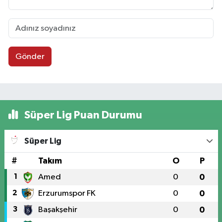
Gönder
Süper Lig Puan Durumu
Süper Lig
#
Takım
O
P
1
Amed
0
0
2
Erzurumspor FK
0
0
3
Başakşehir
0
0