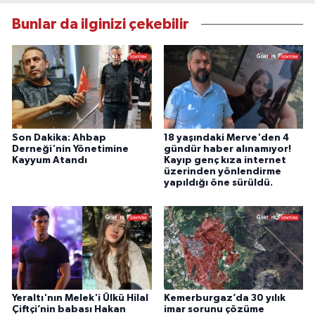
Bunlar da ilginizi çekebilir
Son Dakika: Ahbap
18 yaşındaki Merve'den 4
Derneği'nin Yönetimine
gündür haber alınamıyor!
Kayyum Atandı
Kayıp genç kıza internet
üzerinden yönlendirme
yapıldığı öne sürüldü.
Yeraltı'nın Melek'i Ülkü Hilal
Kemerburgaz’da 30 yılık
Çiftçi’nin babası Hakan
imar sorunu çözüme