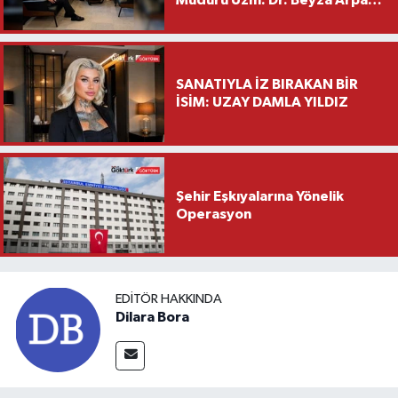
Saylar’dan Hayırlı Olsun
Ziyareti
SANATIYLA İZ BIRAKAN BİR
İSİM: UZAY DAMLA YILDIZ
Şehir Eşkıyalarına Yönelik
Operasyon
EDITÖR HAKKINDA
Dilara Bora