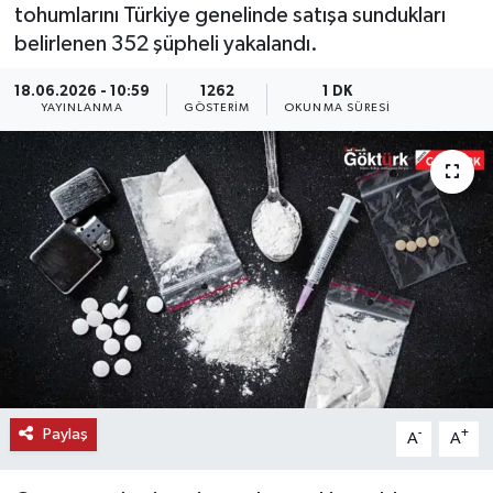
tohumlarını Türkiye genelinde satışa sundukları
KEMERBURGAZ
belirlenen 352 şüpheli yakalandı.
18.06.2026 - 10:59
1262
1 DK
KÜLTÜR - SANAT
YAYINLANMA
GÖSTERIM
OKUNMA SÜRESI
MAGAZİN
ÖZEL HABER
SAĞLIK
SPOR
TEKNOLOJİ
TİCARET
Paylaş
-
+
A
A
YAŞAM