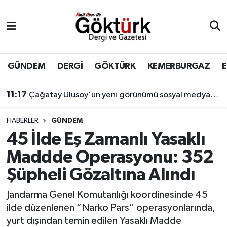
Anne Çocuk
Eyüpsultan Hava Durumu
BİLİM
Eyüpsultan Trafik Yoğunluk Haritası
GÜNDEM
DERGİ
GÖKTÜRK
KEMERBURGAZ
DERGİ
Süper Lig Puan Durumu ve Fikstür
11:17
Çağatay Ulusoy'un yeni görünümü sosyal medyada gündem yarattı
DÜNYA
Tüm Manşetler
HABERLER
GÜNDEM
45 İlde Eş Zamanlı Yasaklı
EĞİTİM
Son Dakika Haberleri
Maddde Operasyonu: 352
EKONOMİ
Haber Arşivi
Şüpheli Gözaltına Alındı
GÖKTÜRK
Jandarma Genel Komutanlığı koordinesinde 45
ilde düzenlenen “Narko Pars” operasyonlarında,
GÜNDEM
yurt dışından temin edilen Yasaklı Madde