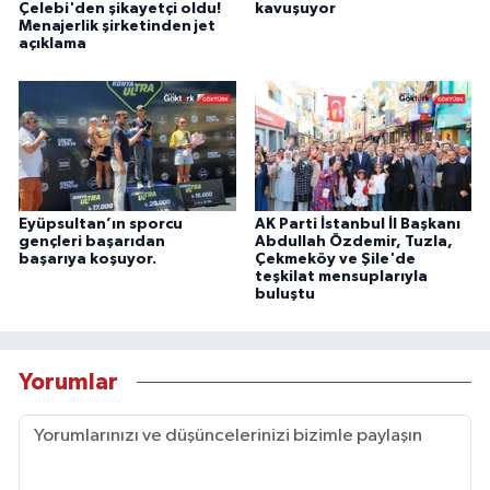
Çelebi'den şikayetçi oldu!
kavuşuyor
Menajerlik şirketinden jet
açıklama
Eyüpsultan’ın sporcu
AK Parti İstanbul İl Başkanı
gençleri başarıdan
Abdullah Özdemir, Tuzla,
başarıya koşuyor.
Çekmeköy ve Şile'de
teşkilat mensuplarıyla
buluştu
Yorumlar