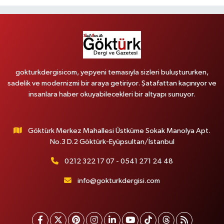
gokturkdergisicom, yepyeni temasıyla sizleri buluştururken,
sadelik ve modernizmi bir araya getiriyor. Şatafattan kaçınıyor ve
insanlara haber okuyabilecekleri bir altyapı sunuyor.
Göktürk Merkez Mahallesi Üstküme Sokak Manolya Apt.
No.3 D.2 Göktürk-Eyüpsultan/İstanbul
0212 322 17 07 - 0541 271 24 48
info@gokturkdergisi.com