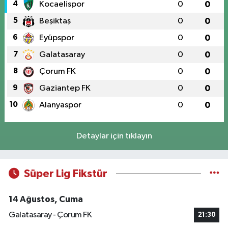
4
Kocaelispor
0
0
5
Beşiktaş
0
0
6
Eyüpspor
0
0
7
Galatasaray
0
0
8
Çorum FK
0
0
9
Gaziantep FK
0
0
10
Alanyaspor
0
0
Detaylar için tıklayın
Süper Lig Fikstür
14 Ağustos, Cuma
Galatasaray - Çorum FK
21:30