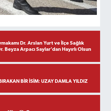
makamı Dr. Arslan Yurt ve İlçe Sağlık
. Beyza Arpacı Saylar’dan Hayırlı Olsun
BIRAKAN BİR İSİM: UZAY DAMLA YILDIZ