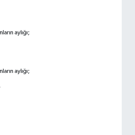
arın aylığı;
arın aylığı;
L