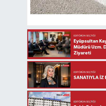
EDITÖRÜN SEÇTIĞI
Eyüpsultan Kay
Müdürü Uzm. Dr
Ziyareti
EDITÖRÜN SEÇTIĞI
SANATIYLA İZ 
EDITÖRÜN SEÇTIĞI