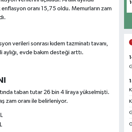
1
k enflasyon oranı 15,75 oldu. Memurların zam
dı.
syon verileri sonrası kıdem tazminatı tavanı,
lli aylığı, evde bakım desteği arttı.
1
G
NI
1
K
tında taban tutar 26 bin 4 liraya yükselmişti.
 zam oranı ile belirleniyor.
K
G
TL
G
L