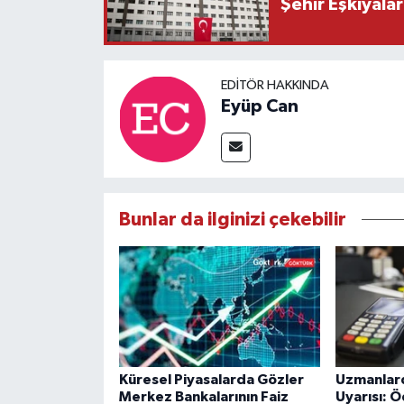
Şehir Eşkıyala
EDITÖR HAKKINDA
Eyüp Can
Bunlar da ilginizi çekebilir
Küresel Piyasalarda Gözler
Uzmanlard
Merkez Bankalarının Faiz
Uyarısı: 