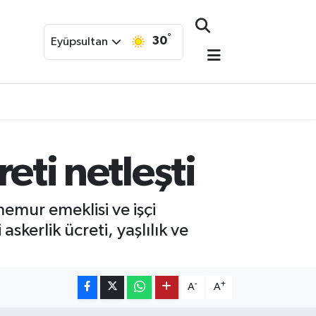
°
30
Eyüpsultan
reti netleşti
memur emeklisi ve işçi
skerlik ücreti, yaşlılık ve
-
+
A
A