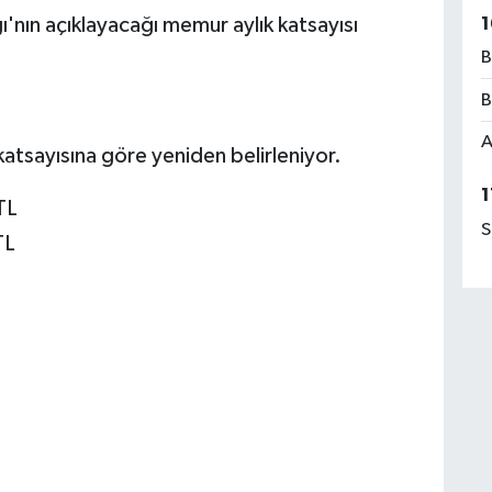
1
'nın açıklayacağı memur aylık katsayısı
B
B
A
katsayısına göre yeniden belirleniyor.
1
TL
S
TL
L