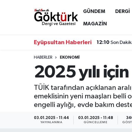
GÜNDEM
DERGİ
Anne Çocuk
Eyüpsultan Hava Durumu
MAGAZİN
BİLİM
Eyüpsultan Trafik Yoğunluk Haritası
Eyüpsultan Haberleri
12:10
Son Dakik
DERGİ
Süper Lig Puan Durumu ve Fikstür
HABERLER
EKONOMİ
2025 yılı için
DÜNYA
Tüm Manşetler
EĞİTİM
Son Dakika Haberleri
TÜİK tarafından açıklanan aralık
emeklisinin yeni maaşları belli o
EKONOMİ
Haber Arşivi
engelli aylığı, evde bakım dest
GÖKTÜRK
03.01.2025 - 11:44
03.01.2025 - 11:48
34
YAYINLANMA
GÜNCELLEME
GÖST
GÜNDEM