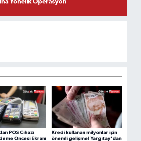
rına Yönelik Operasyon
an POS Cihazı
Kredi kullanan milyonlar için
Ödeme Öncesi Ekranı
önemli gelişme! Yargıtay'dan