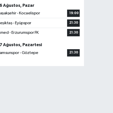
6 Ağustos, Pazar
aşakşehir - Kocaelispor
19:00
eşiktaş - Eyüpspor
21:30
med - Erzurumspor FK
21:30
7 Ağustos, Pazartesi
amsunspor - Göztepe
21:30