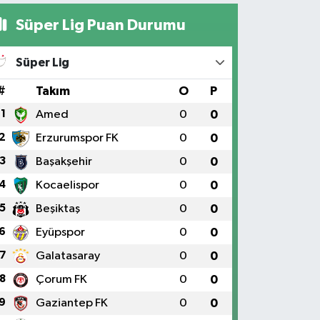
Süper Lig Puan Durumu
Süper Lig
#
Takım
O
P
1
Amed
0
0
2
Erzurumspor FK
0
0
3
Başakşehir
0
0
4
Kocaelispor
0
0
5
Beşiktaş
0
0
6
Eyüpspor
0
0
7
Galatasaray
0
0
8
Çorum FK
0
0
9
Gaziantep FK
0
0