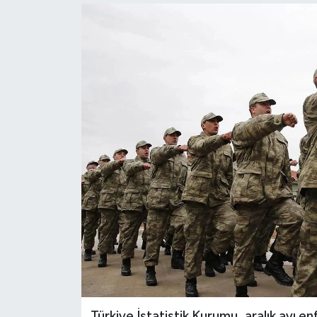
KEMERBURGAZ
KÜLTÜR - SANAT
MAGAZİN
ÖZEL HABER
SAĞLIK
SPOR
TEKNOLOJİ
TİCARET
YAŞAM
Türkiye İstatistik Kurumu, aralık ayı enf