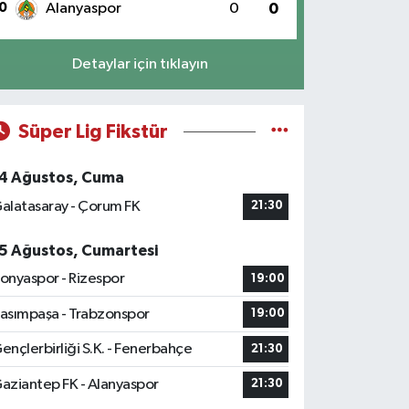
0
Alanyaspor
0
0
Detaylar için tıklayın
Süper Lig Fikstür
4 Ağustos, Cuma
alatasaray - Çorum FK
21:30
5 Ağustos, Cumartesi
onyaspor - Rizespor
19:00
asımpaşa - Trabzonspor
19:00
ençlerbirliği S.K. - Fenerbahçe
21:30
aziantep FK - Alanyaspor
21:30