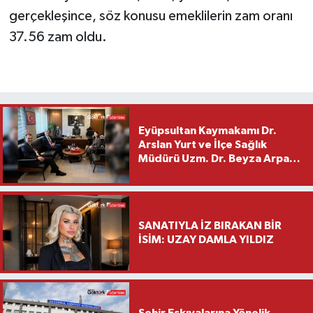
gerçekleşince, söz konusu emeklilerin zam oranı
37.56 zam oldu.
Eyüpsultan Kaymakamı Dr.
Arslan Yurt ve İlçe Sağlık
Müdürü Uzm. Dr. Beyza Arpacı
Saylar’dan Hayırlı Olsun
Ziyareti
SANATIYLA İZ BIRAKAN BİR
İSİM: UZAY DAMLA YILDIZ