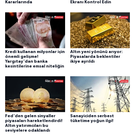
Kararlarında
Ekranı Kontrol Edin
Kredi kullanan milyonlar için
Altın yeni yönünü arıyor:
önemli gelişme!
Piyasalarda beklentiler
Yargıtay'dan banka
ikiye ayrıldı
kesintilerine emsal niteliğin
Fed'den gelen sinyaller
Sanayiciden serbest
piyasaları hareketlendirdi!
tüketime yoğun ilgi!
Altın yatırımcıları bu
seviyelere odaklandı