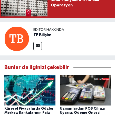
Şehir Eşkıyalarına Yönelik
Operasyon
EDITÖR HAKKINDA
TE Bilişim
Bunlar da ilginizi çekebilir
Küresel Piyasalarda Gözler
Uzmanlardan POS Cihazı
Merkez Bankalarının Faiz
Uyarısı: Ödeme Öncesi