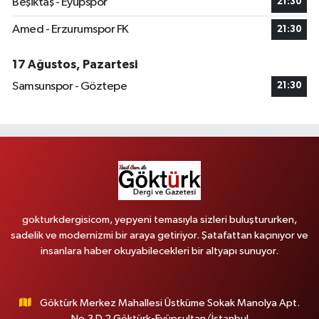
Beşiktaş - Eyüpspor
21:30
Amed - Erzurumspor FK
21:30
17 Ağustos, Pazartesi
Samsunspor - Göztepe
21:30
gokturkdergisicom, yepyeni temasıyla sizleri buluştururken,
sadelik ve modernizmi bir araya getiriyor. Şatafattan kaçınıyor ve
insanlara haber okuyabilecekleri bir altyapı sunuyor.
Göktürk Merkez Mahallesi Üstküme Sokak Manolya Apt.
No.3 D.2 Göktürk-Eyüpsultan/İstanbul