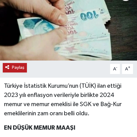
KEMERBURGAZ
KÜLTÜR - SANAT
MAGAZİN
ÖZEL HABER
Paylaş
-
+
A
A
SAĞLIK
Türkiye İstatistik Kurumu’nun (TÜİK) ilan ettiği
SPOR
2023 yılı enflasyon verileriyle birlikte 2024
memur ve memur emeklisi ile SGK ve Bağ-Kur
TEKNOLOJİ
emeklilerinin zam oranı belli oldu.
TİCARET
EN DÜŞÜK MEMUR MAAŞI
YAŞAM