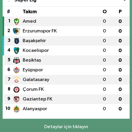
#
Takım
O
P
1
Amed
0
0
2
Erzurumspor FK
0
0
3
Başakşehir
0
0
4
Kocaelispor
0
0
5
Beşiktaş
0
0
6
Eyüpspor
0
0
7
Galatasaray
0
0
8
Çorum FK
0
0
9
Gaziantep FK
0
0
10
Alanyaspor
0
0
Detaylar için tıklayın