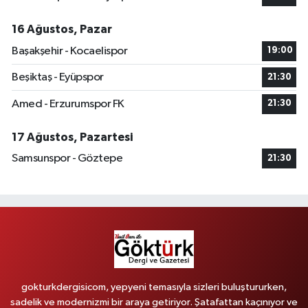
16 Ağustos, Pazar
Başakşehir - Kocaelispor
19:00
Beşiktaş - Eyüpspor
21:30
Amed - Erzurumspor FK
21:30
17 Ağustos, Pazartesi
Samsunspor - Göztepe
21:30
gokturkdergisicom, yepyeni temasıyla sizleri buluştururken,
sadelik ve modernizmi bir araya getiriyor. Şatafattan kaçınıyor ve