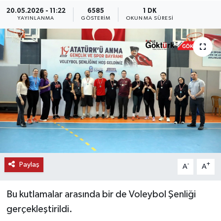
20.05.2026 - 11:22
6585
1 DK
KEMERBURGAZ
YAYINLANMA
GÖSTERIM
OKUNMA SÜRESI
KÜLTÜR - SANAT
MAGAZİN
ÖZEL HABER
SAĞLIK
SPOR
Paylaş
-
+
A
A
TEKNOLOJİ
Bu kutlamalar arasında bir de Voleybol Şenliği
TİCARET
gerçekleştirildi.
YAŞAM