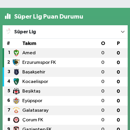
Süper Lig Puan Durumu
Süper Lig
#
Takım
O
P
1
Amed
0
0
2
Erzurumspor FK
0
0
3
Başakşehir
0
0
4
Kocaelispor
0
0
5
Beşiktaş
0
0
6
Eyüpspor
0
0
7
Galatasaray
0
0
8
Çorum FK
0
0
9
Gaziantep FK
0
0