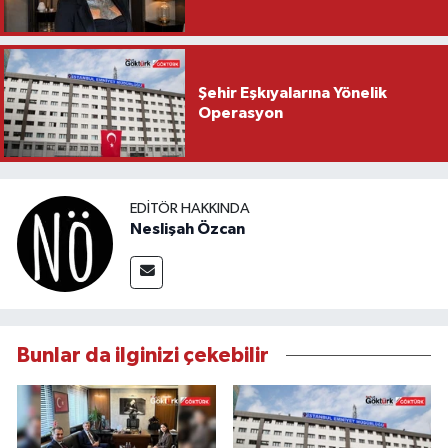
Şehir Eşkıyalarına Yönelik
Operasyon
EDITÖR HAKKINDA
Neslişah Özcan
Bunlar da ilginizi çekebilir