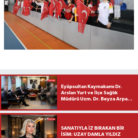
Eyüpsultan Kaymakamı Dr.
Arslan Yurt ve İlçe Sağlık
Müdürü Uzm. Dr. Beyza Arpacı
Saylar’dan Hayırlı Olsun
Ziyareti
SANATIYLA İZ BIRAKAN BİR
İSİM: UZAY DAMLA YILDIZ