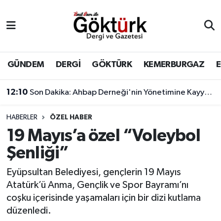
Anne Çocuk
Eyüpsultan Hava Durumu
BİLİM
Eyüpsultan Trafik Yoğunluk Haritası
GÜNDEM
DERGİ
GÖKTÜRK
KEMERBURGAZ
DERGİ
Süper Lig Puan Durumu ve Fikstür
12:10
Son Dakika: Ahbap Derneği'nin Yönetimine Kayyum Atandı
DÜNYA
Tüm Manşetler
HABERLER
ÖZEL HABER
19 Mayıs’a özel “Voleybol
EĞİTİM
Son Dakika Haberleri
Şenliği”
EKONOMİ
Haber Arşivi
Eyüpsultan Belediyesi, gençlerin 19 Mayıs
Atatürk’ü Anma, Gençlik ve Spor Bayramı’nı
GÖKTÜRK
coşku içerisinde yaşamaları için bir dizi kutlama
düzenledi.
GÜNDEM