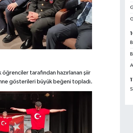
G
G
1
B
B
A
ğrenciler tarafından hazırlanan şiir
1
ahne gösterileri büyük beğeni topladı.
S