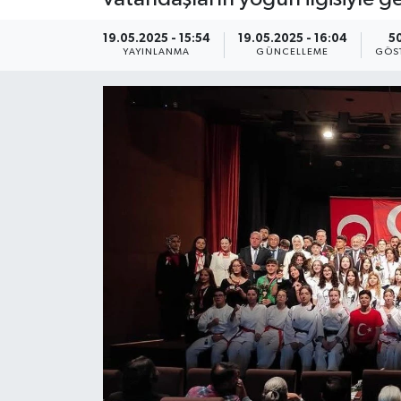
KEMERBURGAZ
19.05.2025 - 15:54
19.05.2025 - 16:04
5
YAYINLANMA
GÜNCELLEME
GÖS
KÜLTÜR - SANAT
MAGAZİN
ÖZEL HABER
SAĞLIK
SPOR
TEKNOLOJİ
TİCARET
YAŞAM