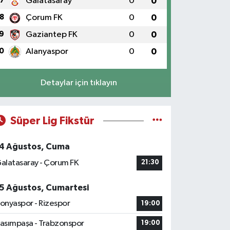
7
Galatasaray
0
0
8
Çorum FK
0
0
9
Gaziantep FK
0
0
0
Alanyaspor
0
0
Detaylar için tıklayın
Süper Lig Fikstür
4 Ağustos, Cuma
alatasaray - Çorum FK
21:30
5 Ağustos, Cumartesi
onyaspor - Rizespor
19:00
asımpaşa - Trabzonspor
19:00