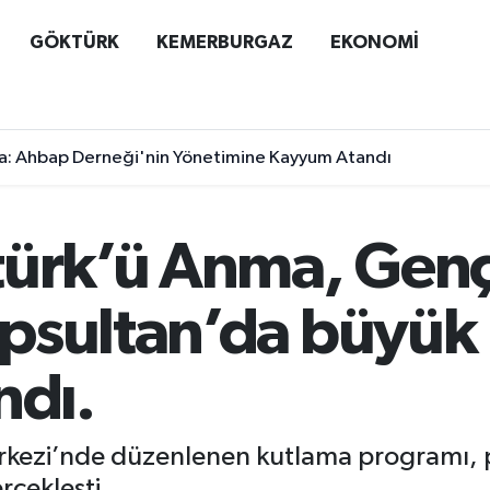
GÖKTÜRK
KEMERBURGAZ
EKONOMİ
a: Ahbap Derneği'nin Yönetimine Kayyum Atandı
türk’ü Anma, Genç
psultan’da büyük 
ndı.
rkezi’nde düzenlenen kutlama programı, p
rçekleşti.