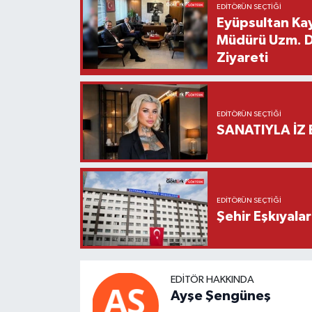
EDITÖRÜN SEÇTIĞI
Eyüpsultan Kay
Müdürü Uzm. Dr
Ziyareti
EDITÖRÜN SEÇTIĞI
SANATIYLA İZ 
EDITÖRÜN SEÇTIĞI
Şehir Eşkıyala
EDITÖR HAKKINDA
Ayşe Şengüneş