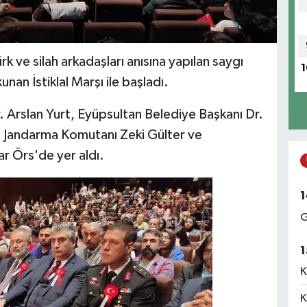
 ve silah arkadaşları anısına yapılan saygı
1
an İstiklal Marşı ile başladı.
Arslan Yurt, Eyüpsultan Belediye Başkanı Dr.
e Jandarma Komutanı Zeki Gülter ve
r Örs'de yer aldı.
1
G
1
K
K