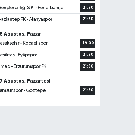
ençlerbirliği S.K. - Fenerbahçe
21:30
aziantep FK - Alanyaspor
21:30
6 Ağustos, Pazar
aşakşehir - Kocaelispor
19:00
eşiktaş - Eyüpspor
21:30
med - Erzurumspor FK
21:30
7 Ağustos, Pazartesi
amsunspor - Göztepe
21:30