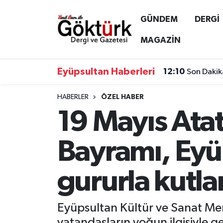
GÜNDEM
DERGİ
Anne Çocuk
Eyüpsultan Hava Durumu
MAGAZİN
BİLİM
Eyüpsultan Trafik Yoğunluk Haritası
Eyüpsultan Haberleri
12:10
Son Dakik
DERGİ
Süper Lig Puan Durumu ve Fikstür
HABERLER
ÖZEL HABER
19 Mayıs Ata
DÜNYA
Tüm Manşetler
EĞİTİM
Son Dakika Haberleri
Bayramı, Eyü
EKONOMİ
Haber Arşivi
gururla kutla
GÖKTÜRK
Eyüpsultan Kültür ve Sanat Me
GÜNDEM
vatandaşların yoğun ilgisiyle ge