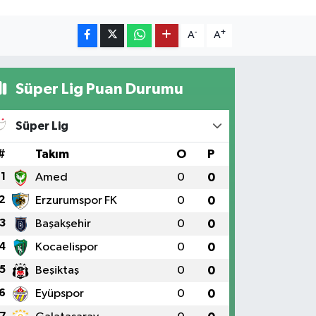
-
+
A
A
Süper Lig Puan Durumu
Süper Lig
#
Takım
O
P
1
Amed
0
0
2
Erzurumspor FK
0
0
3
Başakşehir
0
0
4
Kocaelispor
0
0
5
Beşiktaş
0
0
6
Eyüpspor
0
0