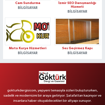
Cam Sundurma
İzmir SEO Danışmanlığı
Hizmeti
BILGISAYAR
BILGISAYAR
Moto Kurye Hizmetleri
Ses Geçirmez Kapı
BILGISAYAR
BILGISAYAR
gokturkdergisicom, yepyeni temasıyla sizleri buluştururken,
sadelik ve modernizmi bir araya getiriyor. Şatafattan kaçınıyor ve
insanlara haber okuyabilecekleri bir altyapı sunuyor.