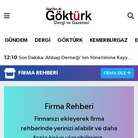
Anne Çocuk
Eyüpsultan Hava Durumu
BİLİM
Eyüpsultan Trafik Yoğunluk Haritası
GÜNDEM
DERGİ
GÖKTÜRK
KEMERBURGAZ
DERGİ
Süper Lig Puan Durumu ve Fikstür
12:10
Son Dakika: Ahbap Derneği'nin Yönetimine Kayyum Atandı
DÜNYA
Tüm Manşetler
FIRMA REHBERI
FIRMA EKLE
EĞİTİM
Son Dakika Haberleri
EKONOMİ
Haber Arşivi
Firma Rehberi
GÖKTÜRK
Firmanızı ekleyerek firma
rehberinde yerinizi alabilir ve daha
GÜNDEM
fazla kişiye ulaşabilirsiniz.