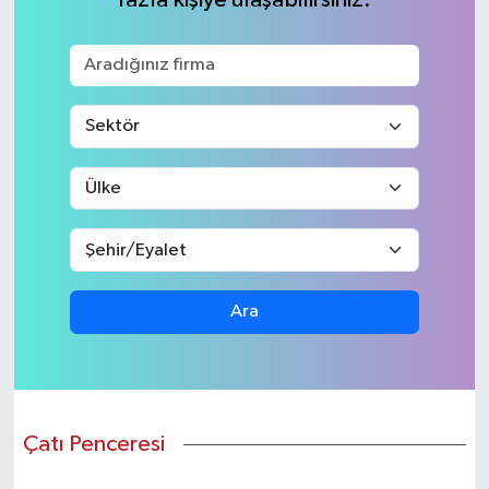
KEMERBURGAZ
KÜLTÜR - SANAT
MAGAZİN
ÖZEL HABER
SAĞLIK
Ara
SPOR
TEKNOLOJİ
TİCARET
Çatı Penceresi
YAŞAM