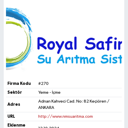
Firma Kodu
#270
Sektör
Yeme - İçme
Adnan Kahveci Cad. No: 82 Keçiören /
Adres
ANKARA
URL
http://www.nmsuaritma.com
Eklenme