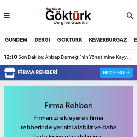
Anne Çocuk
Eyüpsultan Hava Durumu
BİLİM
Eyüpsultan Trafik Yoğunluk Haritası
GÜNDEM
DERGİ
GÖKTÜRK
KEMERBURGAZ
DERGİ
Süper Lig Puan Durumu ve Fikstür
12:10
Son Dakika: Ahbap Derneği'nin Yönetimine Kayyum Atandı
DÜNYA
Tüm Manşetler
FIRMA REHBERI
FIRMA EKLE
EĞİTİM
Son Dakika Haberleri
EKONOMİ
Haber Arşivi
Firma Rehberi
GÖKTÜRK
Firmanızı ekleyerek firma
rehberinde yerinizi alabilir ve daha
GÜNDEM
fazla kişiye ulaşabilirsiniz.