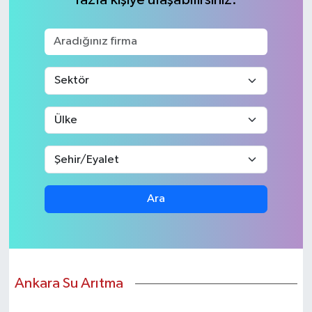
KEMERBURGAZ
KÜLTÜR - SANAT
MAGAZİN
ÖZEL HABER
SAĞLIK
Ara
SPOR
TEKNOLOJİ
TİCARET
Ankara Su Arıtma
YAŞAM