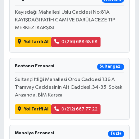
Kayışdağı Mahallesi Uslu Caddesi No:81A
KAYIŞDAĞI FATİH CAMİ VE DARÜLACEZE TIP
MERKEZİ KARŞISI
Yol Tarifi Al
0 (216) 688 68 68
Bostancı Eczanesi
Sultangazi
Sultançiftliği Mahallesi Ordu Caddesi 136 A
Tramvay Caddesinin Alt Caddesi,34-35. Sokak
Arasında, BİM Karşısı
Yol Tarifi Al
0 (212) 667 77 22
Manolya Eczanesi
Tuzla