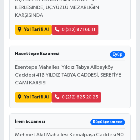
İLERLESİNDE, ÜÇYÜZLÜ MEZARLIĞIN
KARŞISINDA
Yol Tarifi Al
0 (212) 871 66 11
Hacettepe Eczanesi
Eyüp
Esentepe Mahallesi Yıldız Tabya Alibeyköy
Caddesi 41B YILDIZ TABYA CADDESİ, ŞEREFİYE
CAMİ KARŞISI
Yol Tarifi Al
0 (212) 625 20 25
İrem Eczanesi
Küçükçekmece
Mehmet Akif Mahallesi Kemalpaşa Caddesi 90