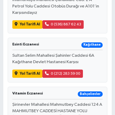
Petrol Yolu Caddesi Otobüs Durağı ve A101’in
Karşısındayız
Yol Tarifi Al
0 (536) 867 62 43
Esinti Eczanesi
Kağıthane
Sultan Selim Mahallesi Şahinler Caddesi 6A
Kağıthane Devlet Hastanesi Karşısı
Yol Tarifi Al
0 (212) 283 59 00
Vitamin Eczanesi
Bahçelievler
Şirinevler Mahallesi Mahmutbey Caddesi 124 A
MAHMUTBEY CADDESİ HASTANE YOLU