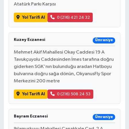
Atatürk Parkı Karşısı
Yol Tarifi Al
0 (216) 421 24 32
Kuzey Eczanesi
Ümraniye
Mehmet Akif Mahallesi Okay Caddesi 19 A
Tavukçuyolu Caddesinden İmes tarafına doğru
giderken SGK'nın bulunduğu aradan Hatboyu
bulvarına doğru sağa dönün, OkyanusFly Spor
Merkezini 200 metre
Yol Tarifi Al
0 (216) 508 24 53
Bayram Eczanesi
Ümraniye
Ihlamurkuyu Mahallesi Çanakkale Cad. 2 A