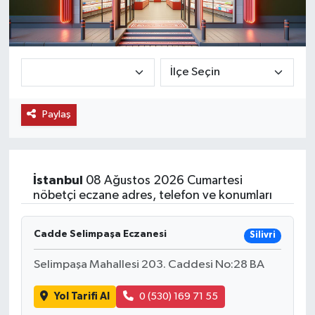
KEMERBURGAZ
KÜLTÜR - SANAT
MAGAZİN
Paylaş
ÖZEL HABER
SAĞLIK
İstanbul
08 Ağustos 2026 Cumartesi
nöbetçi eczane adres, telefon ve konumları
SPOR
Cadde Selimpaşa Eczanesi
Silivri
TEKNOLOJİ
Selimpaşa Mahallesi 203. Caddesi No:28 BA
TİCARET
Yol Tarifi Al
0 (530) 169 71 55
YAŞAM