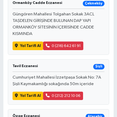
Ormanköy Cadde Eczanesi
Çekmeköy
Güngören Mahallesi Tolgahan Sokak 3ACL
TAŞDELEN GİRİŞİNDE BULUNAN DAP YAPI
ORMANKÖY SİTESİNİN İÇERİSİNDE CADDE
KISMINDA
Yol Tarifi Al
0 (216) 642 61 91
Tavil Eczanesi
Şişli
Cumhuriyet Mahallesi İzzetpaşa Sokak No: 7A
Şişli Kaymakamlığı sokağında 50m içeride
Yol Tarifi Al
0 (212) 212 10 06
Özge Eczanesi
Ataşehir