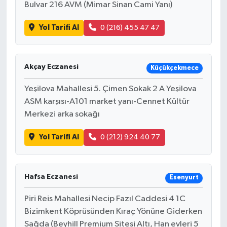
Bulvar 216 AVM (Mimar Sinan Cami Yanı)
Yol Tarifi Al
0 (216) 455 47 47
Akçay Eczanesi
Küçükçekmece
Yeşilova Mahallesi 5. Çimen Sokak 2 A Yeşilova
ASM karşısı-A101 market yanı-Cennet Kültür
Merkezi arka sokağı
Yol Tarifi Al
0 (212) 924 40 77
Hafsa Eczanesi
Esenyurt
Piri Reis Mahallesi Necip Fazıl Caddesi 4 1C
Bizimkent Köprüsünden Kıraç Yönüne Giderken
Sağda (Beyhill Premium Sitesi Altı, Han evleri 5