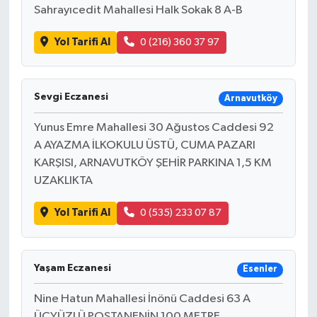
Sahrayıcedit Mahallesi Halk Sokak 8 A-B
Yol Tarifi Al
0 (216) 360 37 97
Sevgi Eczanesi
Arnavutköy
Yunus Emre Mahallesi 30 Ağustos Caddesi 92
A AYAZMA İLKOKULU ÜSTÜ, CUMA PAZARI
KARŞISI, ARNAVUTKÖY ŞEHİR PARKINA 1,5 KM
UZAKLIKTA
Yol Tarifi Al
0 (535) 233 07 87
Yaşam Eczanesi
Esenler
Nine Hatun Mahallesi İnönü Caddesi 63 A
ÜÇYÜZLÜ POSTANENİN 100 METRE