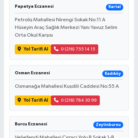
Papatya Eczanesi
Kartal
Petroliş Mahallesi Nirengi Sokak No:11 A
Hüseyin Araç Sağlık Merkezi Yanı Yavuz Selim
Orta Okul Karşısı
Yol Tarifi Al
0 (216) 755 14 15
Osman Eczanesi
Kadıköy
Osmanağa Mahallesi Kuşdili Caddesi No:55 A
Yol Tarifi Al
0 (216) 784 30 99
Burcu Eczanesi
Zeytinburnu
Veliefendi Mahallesi Çırpıcı Yolu B Sokak 1-B