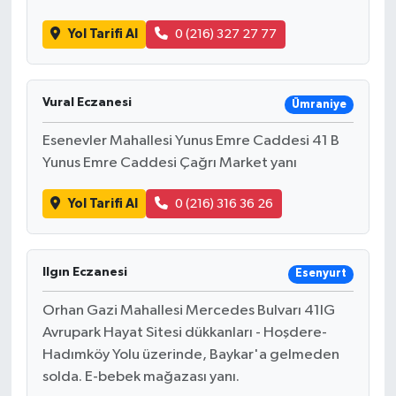
Yol Tarifi Al
0 (216) 327 27 77
Vural Eczanesi
Ümraniye
Esenevler Mahallesi Yunus Emre Caddesi 41 B
Yunus Emre Caddesi Çağrı Market yanı
Yol Tarifi Al
0 (216) 316 36 26
Ilgın Eczanesi
Esenyurt
Orhan Gazi Mahallesi Mercedes Bulvarı 41IG
Avrupark Hayat Sitesi dükkanları - Hoşdere-
Hadımköy Yolu üzerinde, Baykar'a gelmeden
solda. E-bebek mağazası yanı.