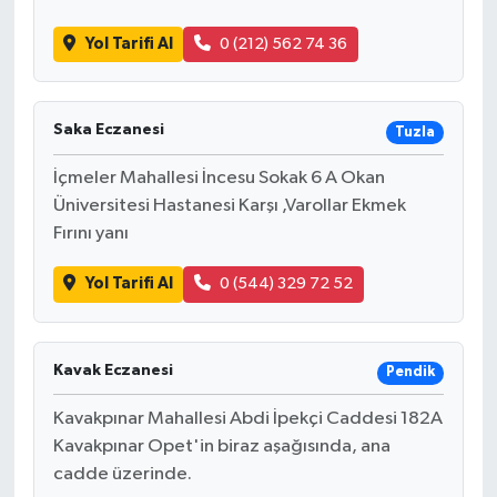
Yol Tarifi Al
0 (212) 562 74 36
Saka Eczanesi
Tuzla
İçmeler Mahallesi İncesu Sokak 6 A Okan
Üniversitesi Hastanesi Karşı ,Varollar Ekmek
Fırını yanı
Yol Tarifi Al
0 (544) 329 72 52
Kavak Eczanesi
Pendik
Kavakpınar Mahallesi Abdi İpekçi Caddesi 182A
Kavakpınar Opet'in biraz aşağısında, ana
cadde üzerinde.