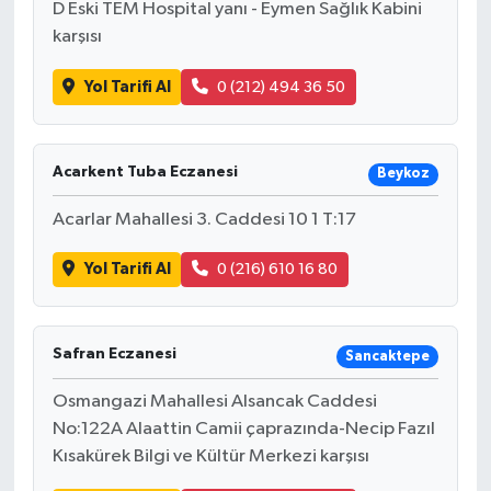
D Eski TEM Hospital yanı - Eymen Sağlık Kabini
karşısı
Yol Tarifi Al
0 (212) 494 36 50
Acarkent Tuba Eczanesi
Beykoz
Acarlar Mahallesi 3. Caddesi 10 1 T:17
Yol Tarifi Al
0 (216) 610 16 80
Safran Eczanesi
Sancaktepe
Osmangazi Mahallesi Alsancak Caddesi
No:122A Alaattin Camii çaprazında-Necip Fazıl
Kısakürek Bilgi ve Kültür Merkezi karşısı