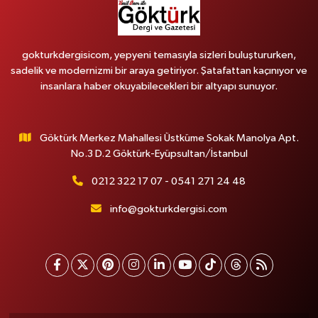
gokturkdergisicom, yepyeni temasıyla sizleri buluştururken,
sadelik ve modernizmi bir araya getiriyor. Şatafattan kaçınıyor ve
insanlara haber okuyabilecekleri bir altyapı sunuyor.
Göktürk Merkez Mahallesi Üstküme Sokak Manolya Apt.
No.3 D.2 Göktürk-Eyüpsultan/İstanbul
0212 322 17 07 - 0541 271 24 48
info@gokturkdergisi.com