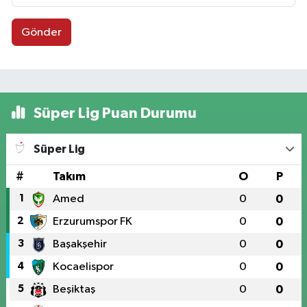
Gönder
Süper Lig Puan Durumu
Süper Lig
#
Takım
O
P
1
Amed
0
0
2
Erzurumspor FK
0
0
3
Başakşehir
0
0
4
Kocaelispor
0
0
5
Beşiktaş
0
0