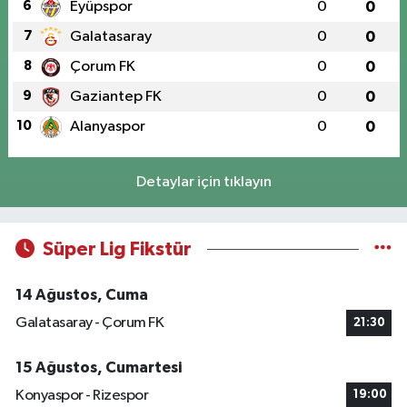
6
Eyüpspor
0
0
7
Galatasaray
0
0
8
Çorum FK
0
0
9
Gaziantep FK
0
0
10
Alanyaspor
0
0
Detaylar için tıklayın
Süper Lig Fikstür
14 Ağustos, Cuma
Galatasaray - Çorum FK
21:30
15 Ağustos, Cumartesi
Konyaspor - Rizespor
19:00