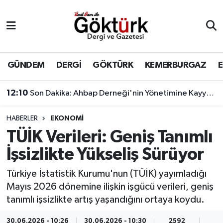
Anne Çocuk
Eyüpsultan Hava Durumu
BİLİM
Eyüpsultan Trafik Yoğunluk Haritası
GÜNDEM
DERGİ
GÖKTÜRK
KEMERBURGAZ
DERGİ
Süper Lig Puan Durumu ve Fikstür
12:10
Son Dakika: Ahbap Derneği'nin Yönetimine Kayyum Atandı
DÜNYA
Tüm Manşetler
HABERLER
EKONOMİ
TÜİK Verileri: Geniş Tanımlı
EĞİTİM
Son Dakika Haberleri
İşsizlikte Yükseliş Sürüyor
EKONOMİ
Haber Arşivi
Türkiye İstatistik Kurumu'nun (TÜİK) yayımladığı
Mayıs 2026 dönemine ilişkin işgücü verileri, geniş
GÖKTÜRK
tanımlı işsizlikte artış yaşandığını ortaya koydu.
GÜNDEM
30.06.2026 - 10:26
30.06.2026 - 10:30
2592