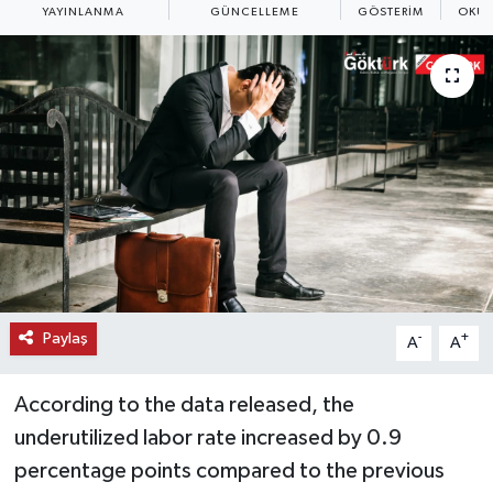
YAYINLANMA
GÜNCELLEME
GÖSTERIM
OKUN
KEMERBURGAZ
KÜLTÜR - SANAT
MAGAZİN
ÖZEL HABER
SAĞLIK
SPOR
Paylaş
-
+
A
A
TEKNOLOJİ
According to the data released, the
TİCARET
underutilized labor rate increased by 0.9
percentage points compared to the previous
YAŞAM