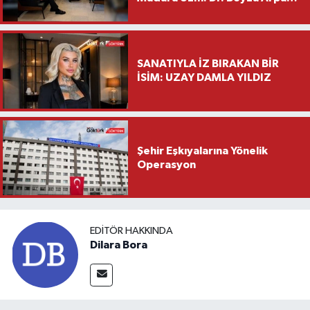
Saylar’dan Hayırlı Olsun
Ziyareti
SANATIYLA İZ BIRAKAN BİR
İSİM: UZAY DAMLA YILDIZ
Şehir Eşkıyalarına Yönelik
Operasyon
EDITÖR HAKKINDA
Dilara Bora