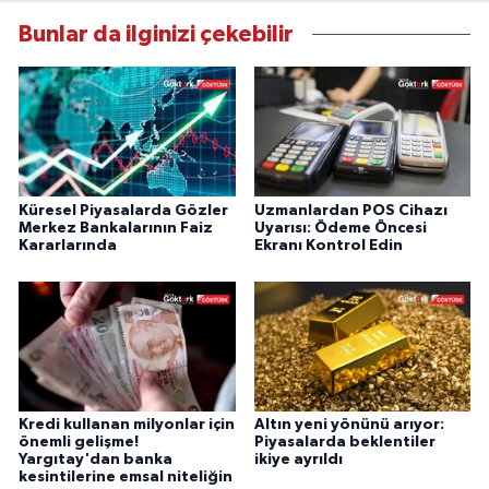
Bunlar da ilginizi çekebilir
Küresel Piyasalarda Gözler
Uzmanlardan POS Cihazı
Merkez Bankalarının Faiz
Uyarısı: Ödeme Öncesi
Kararlarında
Ekranı Kontrol Edin
Kredi kullanan milyonlar için
Altın yeni yönünü arıyor:
önemli gelişme!
Piyasalarda beklentiler
Yargıtay'dan banka
ikiye ayrıldı
kesintilerine emsal niteliğin