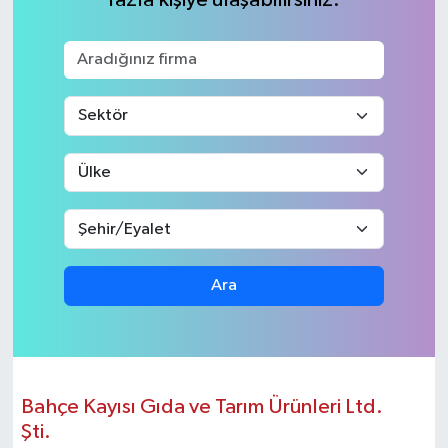
KEMERBURGAZ
KÜLTÜR - SANAT
MAGAZİN
ÖZEL HABER
SAĞLIK
Ara
SPOR
TEKNOLOJİ
TİCARET
Bahçe Kayısı Gıda ve Tarım Ürünleri Ltd.
Şti.
YAŞAM