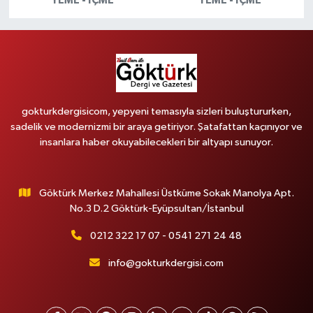
YEME - İÇME
YEME - İÇME
gokturkdergisicom, yepyeni temasıyla sizleri buluştururken,
sadelik ve modernizmi bir araya getiriyor. Şatafattan kaçınıyor ve
insanlara haber okuyabilecekleri bir altyapı sunuyor.
Göktürk Merkez Mahallesi Üstküme Sokak Manolya Apt.
No.3 D.2 Göktürk-Eyüpsultan/İstanbul
0212 322 17 07 - 0541 271 24 48
info@gokturkdergisi.com