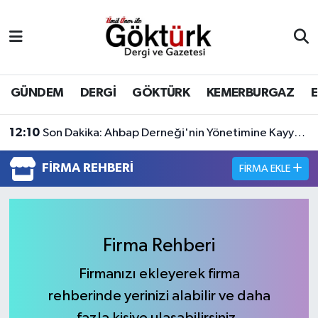
Anne Çocuk
Eyüpsultan Hava Durumu
BİLİM
Eyüpsultan Trafik Yoğunluk Haritası
GÜNDEM
DERGİ
GÖKTÜRK
KEMERBURGAZ
DERGİ
Süper Lig Puan Durumu ve Fikstür
12:10
Son Dakika: Ahbap Derneği'nin Yönetimine Kayyum Atandı
DÜNYA
Tüm Manşetler
FIRMA REHBERI
FIRMA EKLE
EĞİTİM
Son Dakika Haberleri
EKONOMİ
Haber Arşivi
Firma Rehberi
GÖKTÜRK
Firmanızı ekleyerek firma
rehberinde yerinizi alabilir ve daha
GÜNDEM
fazla kişiye ulaşabilirsiniz.