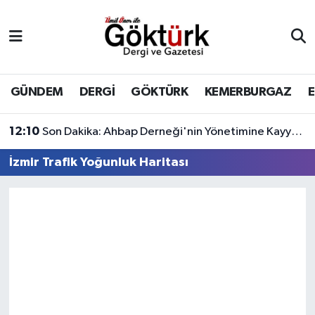
Anne Çocuk
Eyüpsultan Hava Durumu
BİLİM
Eyüpsultan Trafik Yoğunluk Haritası
GÜNDEM
DERGİ
GÖKTÜRK
KEMERBURGAZ
DERGİ
Süper Lig Puan Durumu ve Fikstür
12:10
Son Dakika: Ahbap Derneği'nin Yönetimine Kayyum Atandı
DÜNYA
Tüm Manşetler
İzmir Trafik Yoğunluk Haritası
EĞİTİM
Son Dakika Haberleri
EKONOMİ
Haber Arşivi
GÖKTÜRK
GÜNDEM