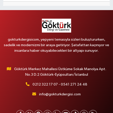
gokturkdergisicom, yepyeni temasıyla sizleri buluştururken,
sadelik ve modernizmi bir araya getiriyor. Şatafattan kaçınıyor ve
insanlara haber okuyabilecekleri bir altyapı sunuyor.
Göktürk Merkez Mahallesi Üstküme Sokak Manolya Apt.
No.3 D.2 Göktürk-Eyüpsultan/İstanbul
0212 322 17 07 - 0541 271 24 48
info@gokturkdergisi.com