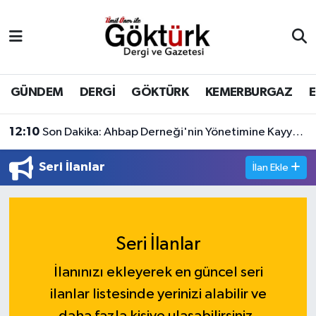
Anne Çocuk
Eyüpsultan Hava Durumu
BİLİM
Eyüpsultan Trafik Yoğunluk Haritası
GÜNDEM
DERGİ
GÖKTÜRK
KEMERBURGAZ
DERGİ
Süper Lig Puan Durumu ve Fikstür
12:10
Son Dakika: Ahbap Derneği'nin Yönetimine Kayyum Atandı
DÜNYA
Tüm Manşetler
Seri İlanlar
İlan Ekle
EĞİTİM
Son Dakika Haberleri
EKONOMİ
Haber Arşivi
Seri İlanlar
GÖKTÜRK
İlanınızı ekleyerek en güncel seri
ilanlar listesinde yerinizi alabilir ve
GÜNDEM
daha fazla kişiye ulaşabilirsiniz.