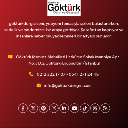
gokturkdergisicom, yepyeni temasıyla sizleri buluştururken,
sadelik ve modernizmi bir araya getiriyor. Şatafattan kaçınıyor ve
insanlara haber okuyabilecekleri bir altyapı sunuyor.
Göktürk Merkez Mahallesi Üstküme Sokak Manolya Apt.
No.3 D.2 Göktürk-Eyüpsultan/İstanbul
0212 322 17 07 - 0541 271 24 48
info@gokturkdergisi.com